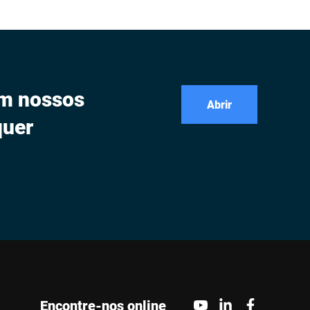
om nossos
Abrir
quer
Encontre-nos online