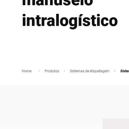
África
intralogístico
Site global
Home
Produtos
Sistemas de etiquetagem
Siste