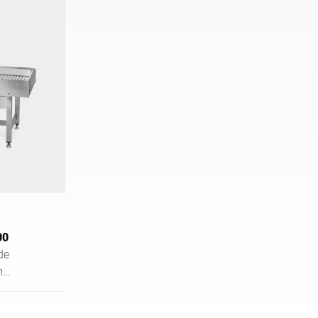
00
de
m
de