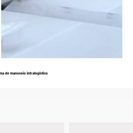
Suíça
Turquia
Reino Unido
ma de manuseio intralogístico