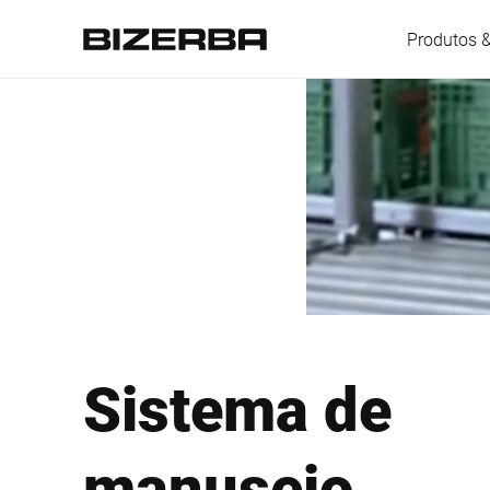
Produtos 
Europa
América
Ásia
Sistema de
Austrália
manuseio