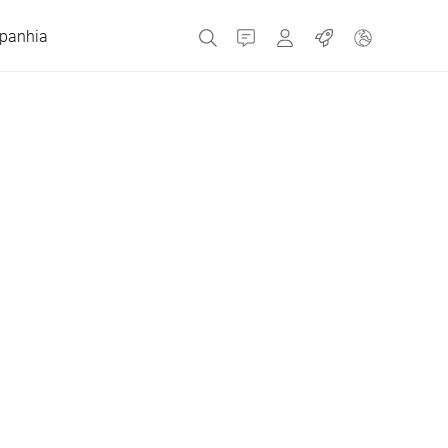
panhia
Contato
MyBizerba
Empregos
República Checa
Grécia
Holanda
Rússia
Espanha