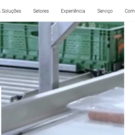
& Soluções
Setores
Experiência
Serviço
Com
Áustria
Bélgica
França
Alemanha
Hungria
Itália
Polônia
Portugal
Sérvia
Eslováquia