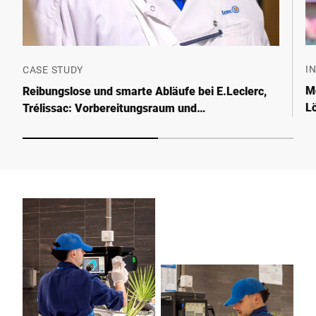
I
CASE STUDY
Mo
Reibungslose und smarte Abläufe bei E.Leclerc,
L
Trélissac: Vorbereitungsraum und
Bedienungstheken effizient optimieren