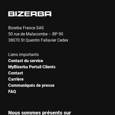
E-Mail *
Téléphone *
Bizerba France SAS
50 rue de Malacombe – BP 90
38070 St Quentin Fallavier Cedex
Rue *
Liens importants
Contact du service
Code postal *
MyBizerba Portail Clients
Contact
Carrière
Communiqués de presse
Ville *
FAQ
Pays *
Nous sommes présents sur