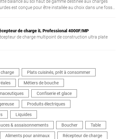
ette balance au sol haut de gamme destinée aux charges
ourdes est conçue pour être installée au choix dans une fosse
u être utilisée de manière indépendante.
écepteur de charge iL Professional 4000F/MP
écepteur de charge multipoint de construction ultra plate
 charge
Plats cuisinés, prêt à consommer
réales
Métiers de bouche
rmaceutiques
Confiserie et glace
gereuse
Produits électriques
rs
Liquides
sauces & assaisonnements
Boucher
Table
Aliments pour animaux
Récepteur de charge