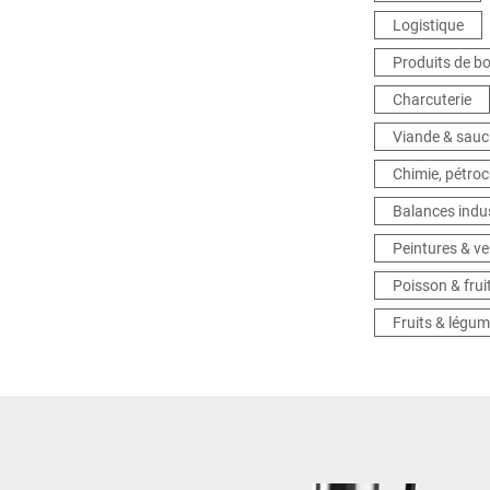
Logistique
Produits de b
Charcuterie
Viande & sauc
Chimie, pétro
Balances indus
Peintures & ve
Poisson & frui
Fruits & légu