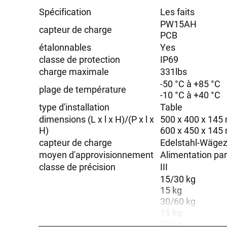
Spécification
Les faits
PW15AH
capteur de charge
PCB
étalonnables
Yes
classe de protection
IP69
charge maximale
331lbs
-50 °C à +85 °C
plage de température
-10 °C à +40 °C
type d'installation
Table
dimensions (L x l x H)/(P x l x
500 x 400 x 14
H)
600 x 450 x 14
capteur de charge
Edelstahl-Wägez
moyen d'approvisionnement
Alimentation pa
classe de précision
III
15/30 kg
15 kg
30/60 kg
15 kg
30 kg