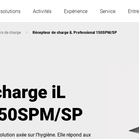
 solutions
Activités
Expérience
Service
Entre
rs de charge
Récepteur de charge iL Professional 150SPM/SP
L'Autriche
Belgique
France
Allemagne
harge iL
Hongrie
Italie
 150SPM/SP
Pologne
Portugal
Serbie
Slovaquie
ution axée sur l’hygiène. Elle répond aux