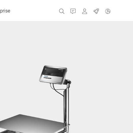
prise
Contact
MyBizerba
Emplois
République tchèque
Grèce
Pays-Bas
Russie
Espagne