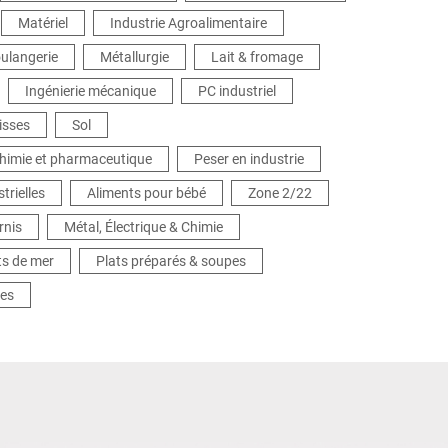
Matériel
Industrie Agroalimentaire
oulangerie
Métallurgie
Lait & fromage
Ingénierie mécanique
PC industriel
isses
Sol
chimie et pharmaceutique
Peser en industrie
trielles
Aliments pour bébé
Zone 2/22
rnis
Métal, Électrique & Chimie
ts de mer
Plats préparés & soupes
mes