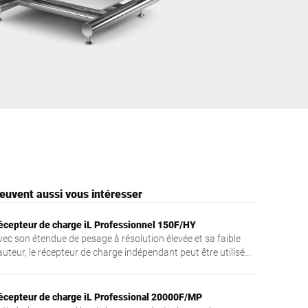
Ukraine
euvent aussi vous intéresser
écepteur de charge iL Professionnel 150F/HY
vec son étendue de pesage à résolution élevée et sa faible
auteur, le récepteur de charge indépendant peut être utilisé
omme instrument de pesage à un, deux ou plusieurs
chelons.
écepteur de charge iL Professional 20000F/MP