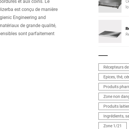
bordures et aux coins. Le
C
l
izerba est conçu de manière
o
gienic Engineering and
atériaux de grande qualité,
R
sensibles sont parfaitement
R
Récepteurs de
Epices, thé, cé
Produits pha
Zone non dan
Produits laitie
Ingrédients, 
Zone 1/21