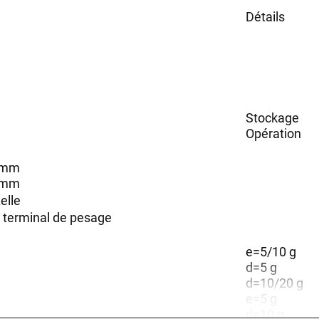
Détails
Stockage
Opération
5 mm
5 mm
elle
r terminal de pesage
e=5/10 g
d=5 g
d=10/20 g
e=5 g
d=10 g