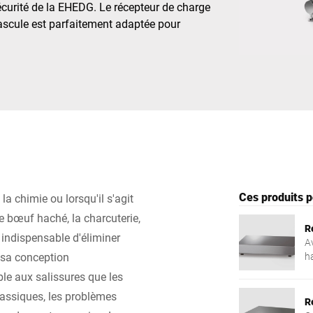
écurité de la EHEDG. Le récepteur de charge
bascule est parfaitement adaptée pour
Suisse
Turquie
Royaume-Uni
Ces produits p
a chimie ou lorsqu'il s'agit
le bœuf haché, la charcuterie,
R
st indispensable d'éliminer
A
 sa conception
h
c
ble aux salissures que les
é
lassiques, les problèmes
R