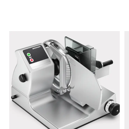
Téléphone *
Rue *
Code postal *
Ville *
Pays *