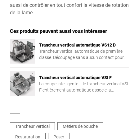
aussi de contrôler en tout confort la vitesse de rotation
de la lame.
Ces produits peuvent aussi vous intéresser
Trancheur vertical automatique VS12 D
Trancheur vertical automatique de première
classe. Découpage sans aucun contact pour
une hygiène maximale et une présentation
optimale.
Trancheur vertical automatique VSI F
La coupe intelligente – le trancheur vertical VSI
F entièrement automatique associe la
précision et la coupe avec un poids cible, ainsi
que l'intégration en réseau dans le processus
de production. La solution individuelle pour
plus de flexibilité et d'efficacité.
Trancheur vertical
Métiers de bouche
Restauration
Peser