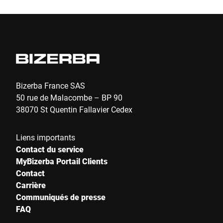
de
qu
di
pr
im
Bizerba France SAS
50 rue de Malacombe – BP 90
38070 St Quentin Fallavier Cedex
Liens importants
Contact du service
MyBizerba Portail Clients
Contact
Carrière
Communiqués de presse
FAQ