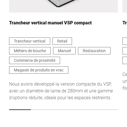
Votre demande *
Trancheur vertical manuel VSP compact
Tr
Trancheur vertical
Retail
Métiers de bouche
Manuel
Restauration
Je confirme par la présente que j'accepte l'utilisation de mes
données pour traiter cette demande De plus amples informations
Commerce de proximité
peuvent être trouvées dans le
Déclaration de protection des
données
*
Magasin de produits en vrac
Ce
un
Nous avons développé la version compacte du VSP,
fo
Anti-Robot Verification
avec un diamètre de lame de 280mm et une gamme
Click to start verification
at
d'options réduite, idéale pour les espaces restreints.
pr
Friendly
Captcha ⇗
vo
pa
qu
Envoyer