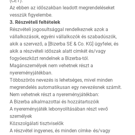
(CET).
Az ebben az időszakban leadott megrendeléseket
vesszük figyelembe.
3. Részvételi feltételek
Részvételi jogosultsággal rendelkeznek azok a
vállalkozások, egyéni vállalkozók és szabadúszók,
akik a szervező, a [Bizerba SE & Co. KG] ügyfelei, és
akik a részvételi időszak alatt címkét és/vagy
fogyóeszközt rendelnek a Bizerba-tól.
Magánszemélyek nem vehetnek részt a
nyereményjátékban.
Többszörös nevezés is lehetséges, mivel minden
megrendelés automatikusan egy nevezésnek számít.
Nem vehetnek részt a nyereményjátékban:
A Bizerba alkalmazottai és hozzátartozóik
A nyereményjáték lebonyolításában részt vevő
személyek
Közszolgálati tisztviselők
A részvétel ingyenes, és minden címke- és/vagy