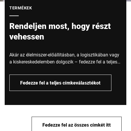
TERMÉKEK
Rendeljen most, hogy részt
vehessen
Akár az élelmiszer-előállításban, a logisztikában vagy
a kiskereskedelemben dolgozik – fedezze fel a teljes
termékválasztékot, és találja meg az Ön
folyamataihoz illő termékeket.
Fedezze fel a teljes címkeválasztékot
Fedezze fel az összes címkét itt