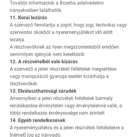
További információk a
Bizerba adatvédelmi
irányelveiben
találhatók.
11. Korai lezárás
A szervező fenntartja a jogot, hogy jogi, technikai vagy
szervezési okokból a nyereményjátékot idő előtt
lezárja.
A résztvevőknek az ilyen megszüntetésből eredően
semmilyen igényük nem keletkezik
12. A részvételből való kizárás
A szervező a jelen részvételi feltételek megsértése
vagy manipuláció gyanúja esetén kizárhatja a
résztvevőket.
13. Elválaszthatósági záradék
Amennyiben a jelen részvételi feltételek bármely
rendelkezése érvénytelen vagy érvénytelenné válik, a
többi rendelkezés érvényessége nem érintett
14. Egyéb rendelkezések
A nyereményjátékra és a jelen részvételi feltételekre a
[német] jog az irányadó.