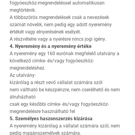
fogyóeszköz-megrendeléssel automatikusan
megtörténik.
A többszörös megrendelések csak a nevezések
számát növelik, nem pedig egy adott nyeremény
értékét vagy elnyerésének esélyét.
A részvételre vagy a nyerésre nincs jogi igény.
4. Nyeremény és a nyeremény értéke
A nyeremény egy 160 eurónak megfelelő utalvány a
következő címke- és/vagy fogyóeszköz-
megrendeléshez.
Az utalvány:
kizárólag a részt vevő vállalat számára szól
nem váltható be készpénzre, nem cserélhető és nem
átruházható
csak egy későbbi címke- és/vagy fogyóeszköz-
megrendelésre használható fel
5. Személyes haszonszerzés kizárása
A nyeremény kizárólag a vállalat számára szól, nem
pedig magánszemélyek számára.