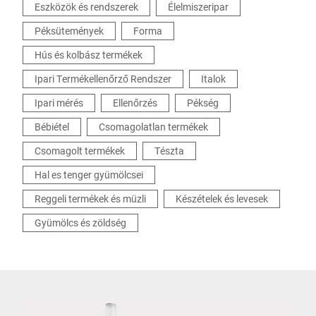
Eszközök és rendszerek
Élelmiszeripar
Péksütemények
Forma
Hús és kolbász termékek
Ipari Termékellenőrző Rendszer
Italok
Ipari mérés
Ellenőrzés
Pékség
Bébiétel
Csomagolatlan termékek
Csomagolt termékek
Tészta
Hal es tenger gyümölcsei
Reggeli termékek és müzli
Készételek és levesek
Gyümölcs és zöldség