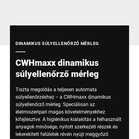
Globális weboldal
DINAMIKUS SÚLYELLENŐRZŐ MÉRLEG
CWHmaxx dinamikus
súlyellenőrző mérleg
Tiszta megoldás a teljesen automata
súlyellenőrzéshez ‒ a CWHmaxx dinamikus
súlyellenőrző mérleg. Speciálisan az
élelmiszeripari magas követelményekhez
kifejlesztve. A higiénikus kialakítás a felhasznált
anyagok minősége, nyitott szerkezeti részek és
lekerekített felületek révén nyújt meggyőző