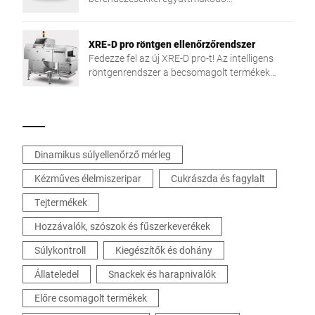
szoftvermoduloknak. A keretrendszer a
modulok számára hasznos alapfunkciókat
valósít meg. Ön a kiválasztott modulok
XRE-D pro röntgen ellenőrzőrendszer
segítségével egy testre szabott
Fedezze fel az új XRE-D pro-t! Az intelligens
automatizálható és más rendszerek felé
röntgenrendszer a becsomagolt termékek
nyitott termelés támogató szoftvert
ellenőrzésére mérföldkövet állít az érzékelés
használhat.
pontosságában és az alkalmazás
rugalmasságában.
Dinamikus súlyellenőrző mérleg
Kézműves élelmiszeripar
Cukrászda és fagylalt
Tejtermékek
Hozzávalók, szószok és fűszerkeverékek
Súlykontroll
Kiegészítők és dohány
Állateledel
Snackek és harapnivalók
Előre csomagolt termékek