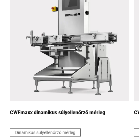
Irányítószám *
Város *
Ország *
Az Ön üzenete nekünk *
CWFmaxx dinamikus súlyellenőrző mérleg
C
Dinamikus súlyellenőrző mérleg