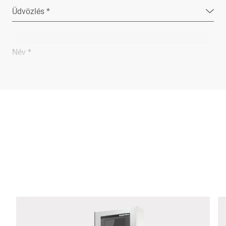
Üdvözlés *
Név *
Vállalat *
E-Mail *
Telefon *
Utca *