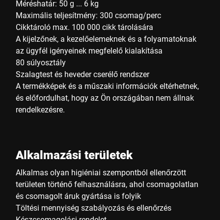
Méréshatár: 50 g ... 6 kg
Maximális teljesítmény: 300 csomag/perc
Cikktároló max. 100 000 cikk tárolására
A kijelzőnek, a kezelőelemeknek és a folyamatoknak
az ügyfél igényeinek megfelelő kialakítása
80 súlyosztály
Szalagtest és heveder cserélő rendszer
A termékképek és a műszaki információk eltérhetnek,
és előfordulhat, hogy az Ön országában nem állnak
rendelkezésre.
Alkalmazási területek
Alkalmas olyan higiéniai szempontból ellenőrzött
területen történő felhasználásra, ahol csomagolatlan
és csomagolt áruk gyártása is folyik
Töltési mennyiség szabályozás és ellenőrzés
Készcsomagolási rendelet