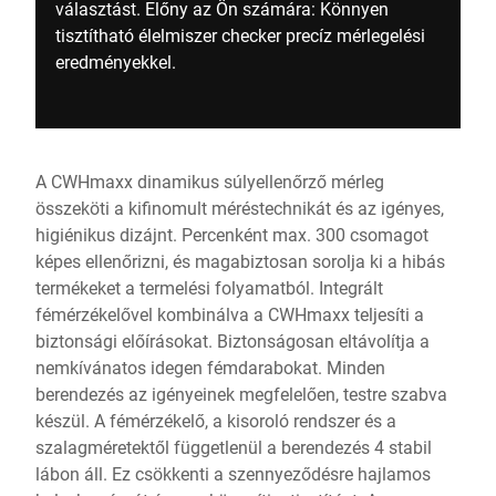
választást. Előny az Ön számára: Könnyen
tisztítható élelmiszer checker precíz mérlegelési
eredményekkel.
A CWHmaxx dinamikus súlyellenőrző mérleg
összeköti a kifinomult méréstechnikát és az igényes,
higiénikus dizájnt. Percenként max. 300 csomagot
képes ellenőrizni, és magabiztosan sorolja ki a hibás
termékeket a termelési folyamatból. Integrált
fémérzékelővel kombinálva a CWHmaxx teljesíti a
biztonsági előírásokat. Biztonságosan eltávolítja a
nemkívánatos idegen fémdarabokat. Minden
berendezés az igényeinek megfelelően, testre szabva
készül. A fémérzékelő, a kisoroló rendszer és a
szalagméretektől függetlenül a berendezés 4 stabil
lábon áll. Ez csökkenti a szennyeződésre hajlamos