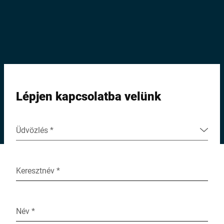
Globális weboldal
Lépjen kapcsolatba velünk
Üdvözlés *
Keresztnév *
Név *