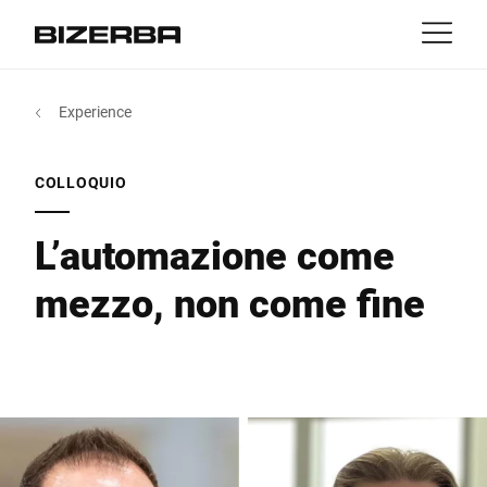
Contatti
Indietro
Experience
MyBizerba
Prodotti e soluzioni
Europa
Lavori
COLLOQUIO
it
America
Settori
L’automazione come
mezzo, non come fine
Asia
Experience
Australia
Servizi
Africa
Azienda