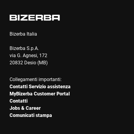
E-mail *
Telefono *
Bizerba Italia
Bizerba S.p.A.
Via *
via G. Agnesi, 172
20832 Desio (MB)
CAP *
Collegamenti importanti:
Contatti Servizio assistenza
MyBizerba Customer Portal
Contatti
Città *
Jobs & Career
Comunicati stampa
Paese *