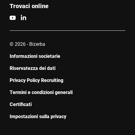
Trovaci online
Il tuo messaggio *
© 2026 - Bizerba
Informazioni societarie
Autorizzo l’utilizzo dei miei dati per elaborare questa richiesta.
Riservatezza dei dati
Ulteriori informazioni sono disponibili in
Dichiarazione di
protezione dei dati
*
Privacy Policy Recruiting
Termini e condizioni generali
Anti-Robot Verification
Certificati
Click to start verification
Friendly
Captcha ⇗
Impostazioni sulla privacy