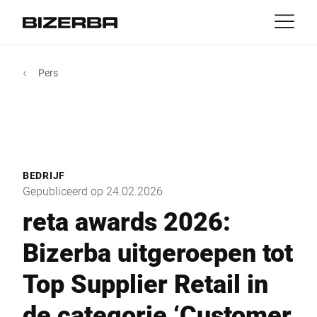
Contact
Terug
Pers
Portals
Producten & Oplossingen
Europa
Banen
MyBizerba Klantenportaal
nl
Amerika
RefurBiz Shop
Branches
BEDRIJF
Azië
Gepubliceerd op 24.02.2026
Experience
reta awards 2026:
Australië
Bizerba uitgeroepen tot
Service
Top Supplier Retail in
Afrika
Over ons
de categorie ‘Customer