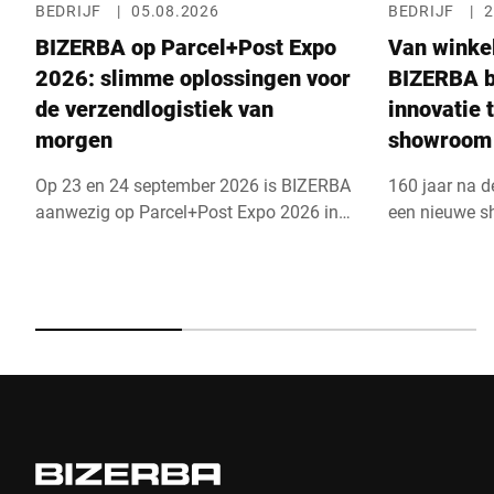
BEDRIJF
|
05.08.2026
BEDRIJF
|
2
BIZERBA op Parcel+Post Expo
Van winke
2026: slimme oplossingen voor
BIZERBA b
de verzendlogistiek van
innovatie 
morgen
showroom
Op 23 en 24 september 2026 is BIZERBA
160 jaar na d
aanwezig op Parcel+Post Expo 2026 in
een nieuwe s
Londen, een van ’s werelds
hoofdkantoor 
toonaangevende vakbeurzen voor
de circa 470 
pakket-, post- en e-commercelogistiek.
laat het famil
Samen met partner Bluhm Weber
gestuurde obj
presenteert BIZERBA op stand F40 in de
checkout en i
hoofdhal innovatieve oplossingen voor
wegen, inspe
efficiënte verzendprocessen.
processen bin
Tegelijkertijd vindt de eCommerce Expo
optimaliseren
plaats, het grootste e-commerce-
circa 1,5 mil
evenement van het Verenigd Koninkrijk.
BIZERBA zijn