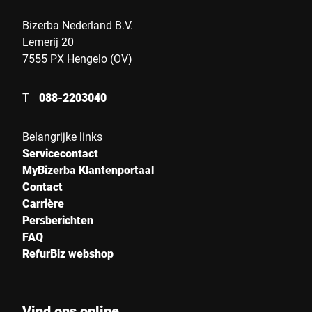
Balingen, de 
opgericht en 
Bizerba Nederland B.V.
international
Lemerij 20
7555 PX Hengelo (OV)
T
088-2203040
Belangrijke links
Servicecontact
MyBizerba Klantenportaal
Contact
Carrière
Persberichten
FAQ
RefurBiz webshop
Vind ons online