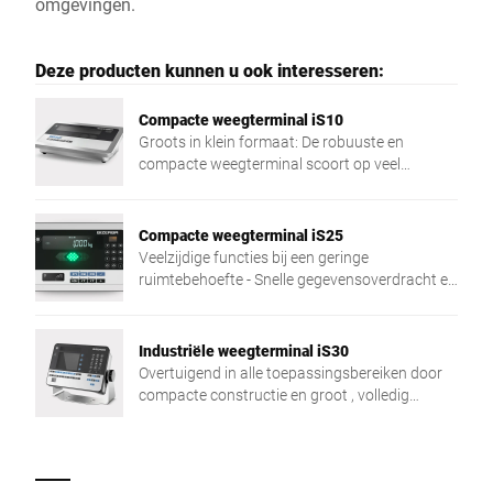
omgevingen.
Deze producten kunnen u ook interesseren:
Compacte weegterminal iS10
Groots in klein formaat: De robuuste en
compacte weegterminal scoort op veel
gebieden – controleren, orderpicken,
verpakken, afleveren, documenteren en
inventariseren.
Compacte weegterminal iS25
Veelzijdige functies bij een geringe
ruimtebehoefte - Snelle gegevensoverdracht en
efficiënte bediening zorgen voor soepele
processen. Een voorbeeld: de visuele
tolerantiecontrole met led-verkeerslichtfunctie -
Industriële weegterminal iS30
slechts één van de vele sterke punten van de
Overtuigend in alle toepassingsbereiken door
eenvoudig integreerbare iS25.
compacte constructie en groot , volledig
grafisch display