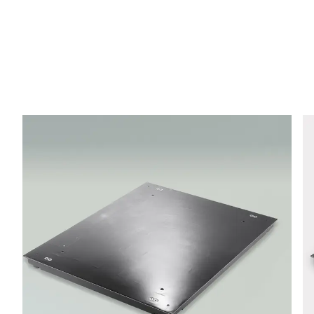
E-mail *
Telefon *
Ulica *
Kod pocztowy *
Miasto *
Kraj *