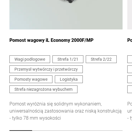
Wiadomość *
Pomost wagowy iL Economy 2000F/MP
P
Wagi podłogowe
Strefa 1/21
Strefa 2/22
Przemysł wytwórczy i przetwórczy
Niniejszym potwierdzam, że zgadzam się na wykorzystanie
moich danych do przetworzenia tego żądania Dalsze informacje
Pomosty wagowe
Logistyka
można znaleźć w
Deklaracja ochrony danych
*
Strefa niezagrożona wybuchem
Anti-Robot Verification
Pomost wyróżnia się solidnym wykonaniem,
Po
Click to start verification
uniwersalnością zastosowania oraz niską konstrukcją
un
Friendly
Captcha ⇗
- tylko 78 mm wysokości
- 