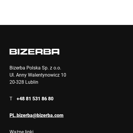
Wyślij
Bizerba Polska Sp. z o.o.
Ul. Anny Walentynowicz 10
20-328 Lublin
T
+48 81 531 86 80
PL.bizerba@bizerba.com
Ważne linki