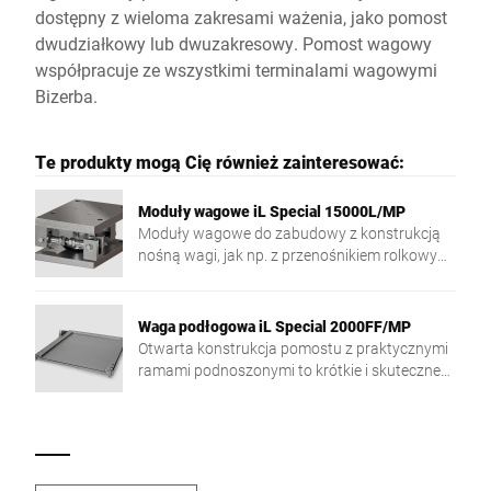
dostępny z wieloma zakresami ważenia, jako pomost
dwudziałkowy lub dwuzakresowy. Pomost wagowy
współpracuje ze wszystkimi terminalami wagowymi
Bizerba.
Te produkty mogą Cię również zainteresować:
Moduły wagowe iL Special 15000L/MP
Moduły wagowe do zabudowy z konstrukcją
nośną wagi, jak np. z przenośnikiem rolkowym
oraz przenośnikiem taśmowym. Moduły są
wykorzystywane do pomiaru masy
różnorodnych towarów.
Waga podłogowa iL Special 2000FF/MP
Otwarta konstrukcja pomostu z praktycznymi
ramami podnoszonymi to krótkie i skuteczne
cykle czyszczenia.