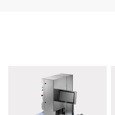
Firma *
E-mail *
Telefon *
Ulica *
Kod pocztowy *