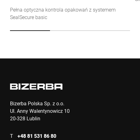
Click to start verification
Pełna optyczna kontrola opakowań z systemem
Friendly
Captcha ⇗
SealSecure basic
Wyślij
Bizerba Polska Sp. z o.o.
Ul. Anny Walentynowicz 10
20-328 Lublin
T
+48 81 531 86 80