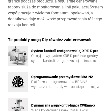
grafikę podczas produkcji, a regularnie generowane
raporty służą do monitorowania linii pakującej.System
współpracuje z wieloma formatami opakowań, a
dodatkowo daje możliwość przeprowadzania różnego
rodzaju kontroli.
Te produkty mogą Cię również zainteresować:
System kontroli rentgenowskiej XRE-D pro
Odkryj nowy system XRE-D pro! Inteligentny
system kontroli rentgenowskiej do inspekcji
towarów paczkowanych cechuje się wysoką
dokładnością detekcji oraz wieloma
możliwościami zastosowania.
Oprogramowanie przemysłowe BRAIN2
Platforma oprogramowania BRAIN2
wyznacza standardy w procesie produkcji, w
szczególności w kwestii centralizacji, wymiany
danych oraz bezpieczeństwa.
Dynamiczna waga kontrolująca CWEmaxx
Waga kontrolująca najwyższej jakości