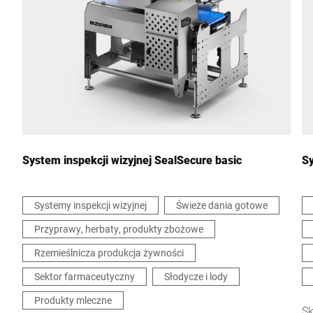
Miasto *
Kraj *
Wiadomość *
System inspekcji wizyjnej SealSecure basic
Sy
Systemy inspekcji wizyjnej
Świeże dania gotowe
Przyprawy, herbaty, produkty zbożowe
Niniejszym potwierdzam, że zgadzam się na wykorzystanie
moich danych do przetworzenia tego żądania Dalsze informacje
Rzemieślnicza produkcja żywności
można znaleźć w
Deklaracja ochrony danych
*
Sektor farmaceutyczny
Słodycze i lody
Produkty mleczne
Anti-Robot Verification
Sk