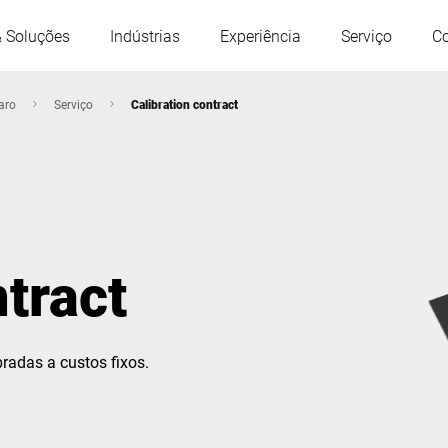
& Soluções
Indústrias
Experiência
Serviço
C
aro
Serviço
Calibration contract
Áustria
Bélgica
França
Alemanha
ntract
Hungria
Itália
radas a custos fixos.
Polônia
Portugal
Serbia
Eslováquia