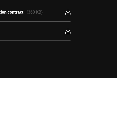
tion contract
(360 KB)