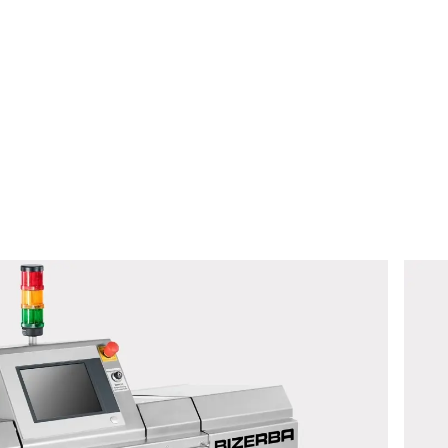
para processar essa solicitação Informações adicionais
o de dados
*