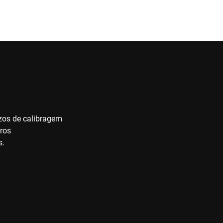
zos de calibragem
ros
s.