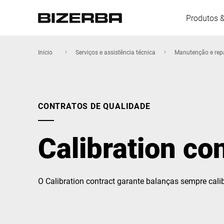
Produtos 
Inicio
Serviços e assistência técnica
Manutenção e rep
Europa
CONTRATOS DE QUALIDADE
América
Calibration co
Ásia
O Calibration contract garante balanças sempre calib
Austrália