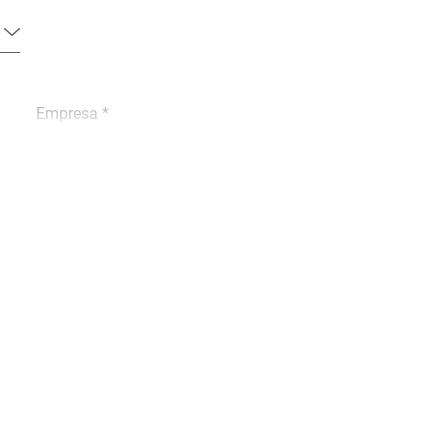
Empresa *
Telefone *
Cidade *