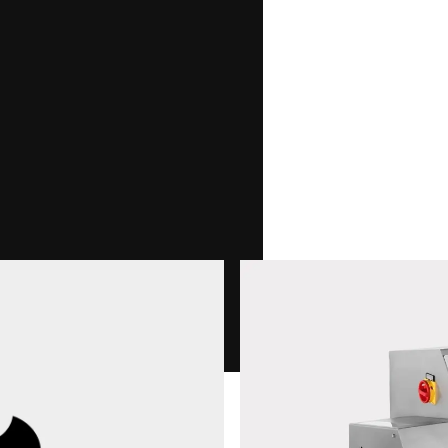
Contacte-nos *
Confirmo que concordo com o uso dos meus dados 
podem ser encontradas no
Declaração de proteçã
Anti-Robot Verification
Click to start verification
Friendly
Captcha ⇗