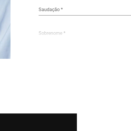
Saudação *
Sobrenome *
E-mail *
Rua *
Código Postal *
País *