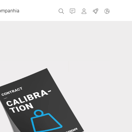
ompanhia
Contato
MyBizerba
Empregos
República Checa
Grécia
Holanda
Rússia
Espanha