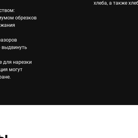
хлеба, а также хле
ством:
мумом обрезков
ржания
зазоров
о выдвинуть
е для нарезки
ция могут
ране.
ры