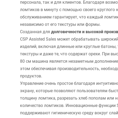
персонала, так и для клиентов. Благодаря возм
ломтиков в минуту с помощью своего круглого 
обслуживанием гарантирует, что каждый ломтик
независимо от его текстуры или формы.
Созданная для
долговечности и высокой произ
CSP Assisted Sales может обрабатывать широки
изделий, включая длинные или круглые батоны,
текстуры и даже те, что содержат орехи. При вы
80 см машина является незаметным дополнение
этом обеспечивая производительность, необхо
продуктов.
Управление очень простое благодаря интуитивн
экрану, которые позволяют пользователям быс
толщину ломтика, разрезать хлеб пополам или 
количество ломтиков. Инновационные функции Sm
поддерживают гигиеническую среду вокруг сла