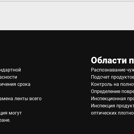
Области 
андартной
Распознавание чу
асности
Подсчет продукто
личения срока
Контроль на полно
Определение повр
амена ленты всего
Инспекционная пр
Инспекция продук
ция могут
оптических плотно
ране.