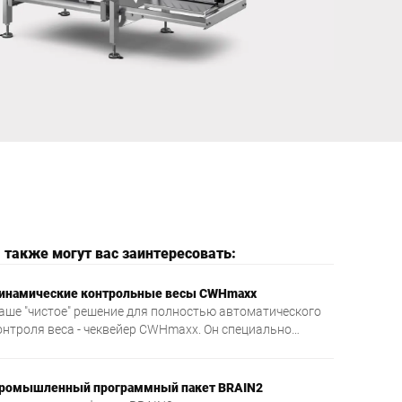
Великобритания
 также могут вас заинтересовать:
инамические контрольные весы CWHmaxx
аше "чистое" решение для полностью автоматического
онтроля веса - чеквейер CWHmaxx. Он специально
азработан под высокие требования пищевой
ромышленности. Гигиеничный дизайн чеквейера
ыделяется качеством используемых материалов,
ромышленный программный пакет BRAIN2
ткрытой конструкцией и загругленными поверхностями.