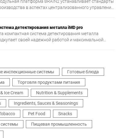
одульная платформа BRAIN2 устанавливает стандарты
аше преимущество: Легкий в очистке чеквейер для
роизводства в аспектах централизованного управления
очного взвешивания продуктов.
роцессами, обмена данными и обеспечения надежности.
истема детектирования металла iMD pro
та компактная система детектирования металла
одкупает своей надежной работой и максимальной
увствительностью обнаружения.
ие инспекционные системы
Готовые блюда
ома
Торговля продуктами питания
 & Ice Cream
Nutrition & Supplements
s
Ingredients, Sauces & Seasonings
 Tobacco
Pet Food
Snacks
 системы
Пищевая промышленность