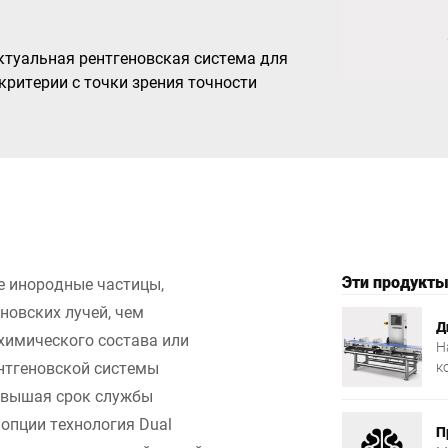
Турция
Украина
ектуальная рентгеновская система для
критерии с точки зрения точности
Эти продукты
е инородные частицы,
новских лучей, чем
Д
химического состава или
Н
нтгеновской системы
к
р
овышая срок службы
п
 опции технология Dual
в
П
о