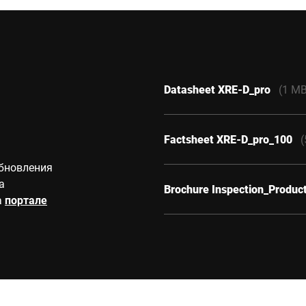
Datasheet XRE-D_pro
(1 MB
Factsheet XRE-D_pro_100
(
обновления
а
Brochure Inspection_Produc
а
портале