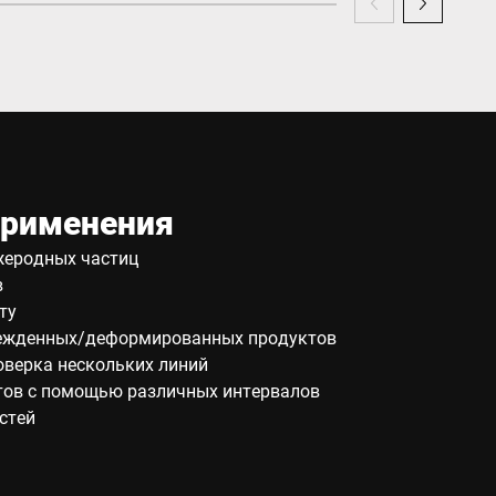
применения
жеродных частиц
в
ту
ежденных/деформированных продуктов
оверка нескольких линий
тов с помощью различных интервалов
стей