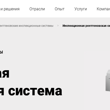
 и решения
Отрасли
Опыт
Услуги
Компа
ентгеновские инспекционные системы
Инспекционная рентгеновская с
Австрия
Бельгия
МЫ
Франция
Германия
ая
Венгрия
Италия
я система
Польша
Португалия
Словакия
Испания