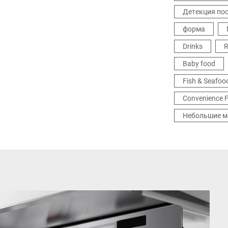
Детекция пос
форма
Drinks
R
Baby food
Fish & Seafoo
Convenience 
Небольшие м