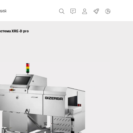
ния
Контакт
MyBizerba
Работа
истема XRE-D pro
Чешская Республика
Греция
Нидерланды
Россия
Швейцария