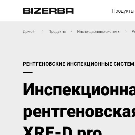
Продукты
Домой
Продукты
Инспекционные системы
Р
Европа
РЕНТГЕНОВСКИЕ ИНСПЕКЦИОННЫЕ СИСТЕ
Америка
Инспекционн
Азия
рентгеновска
Австралия
XRE-D pro