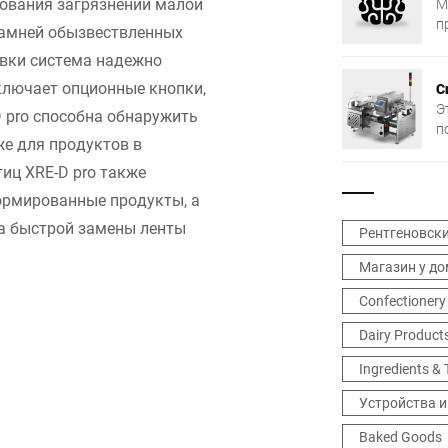
рования загрязнений малой
М
В
п
 камней обызвествленных
т
п
овки система надежно
ключает опционные кнопки,
С
Э
 pro способна обнаружить
п
е для продуктов в
ч
иц XRE-D pro также
ормированные продукты, а
ма быстрой замены ленты
Рентгеновск
Магазин у д
Confectionery
Dairy Product
Ingredients &
Устройства и
Baked Goods