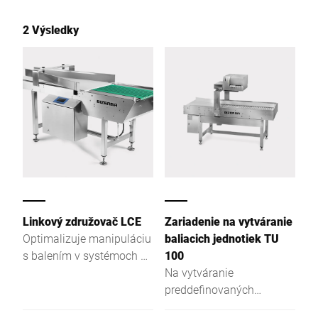
2 Výsledky
Linkový združovač LCE
Zariadenie na vytváranie
Optimalizuje manipuláciu
baliacich jednotiek TU
s balením v systémoch na
100
spracovanie toku
Na vytváranie
materiálov
preddefinovaných
baliacich jednotiek v