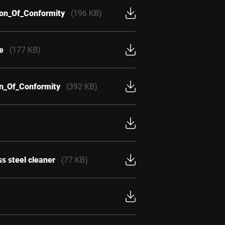
ion_Of_Conformity
(196 KB)
e
(177 KB)
on_Of_Conformity
(392 KB)
s steel cleaner
(77 KB)