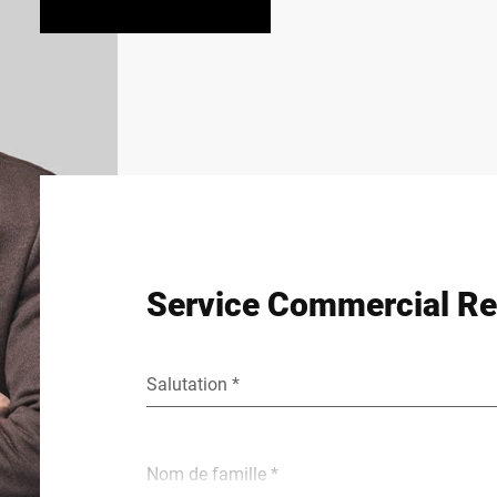
Service Commercial Ret
Salutation *
Nom de famille *