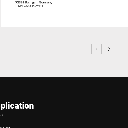
plication
os