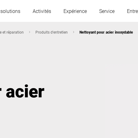
 solutions
Activités
Expérience
Service
Entre
 et réparation
Produits d'entretien
Nettoyant pour acier inoxydable
L'Autriche
Belgique
France
Allemagne
 acier
Hongrie
Italie
Pologne
Portugal
Serbie
Slovaquie