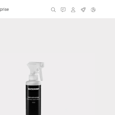
prise
Contact
MyBizerba
Emplois
République tchèque
Grèce
Pays-Bas
Russie
Espagne