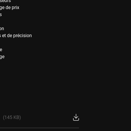
seurs
ge de prix
s
on
et de précision
e
ge
(145 KB)