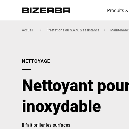
Produits &
Accueil
Prestations du S.A.V. & assistance
Maintenance
L'Europe
NETTOYAGE
Amérique
Nettoyant pour
Asie
inoxydable
Australie
Il fait briller les surfaces