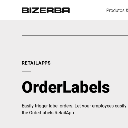
Produtos 
Europa
RETAILAPPS
América
OrderLabels
Ásia
Easily trigger label orders. Let your employees easily 
Austrália
the OrderLabels RetailApp.