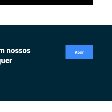
om nossos
Abrir
quer