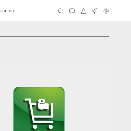
panhia
Contato
MyBizerba
Empregos
República Checa
Grécia
Holanda
Rússia
Espanha