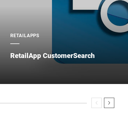
RETAILAPPS
RetailApp CustomerSearch
Pesquisar de forma mais confortável significa encontrar m
pesquisa nos dados mestres de clientes da sua balança, 