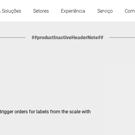
& Soluções
Setores
Experiência
Serviço
Com
##productInactiveHeaderNote##
Áustria
Bélgica
França
Alemanha
Hungria
Itália
Polônia
Portugal
trigger orders for labels from the scale with
Sérvia
Eslováquia