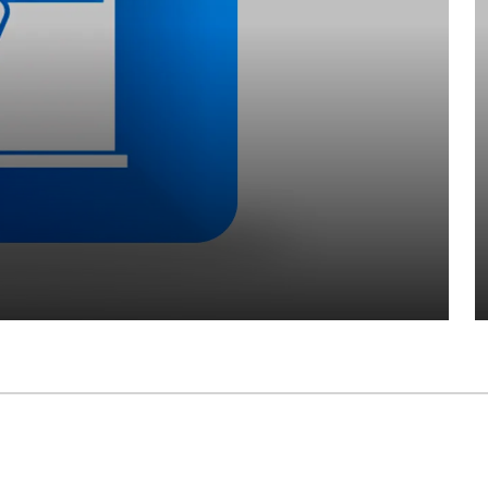
produtos frescos e crie uma melhor experiência
clientes.