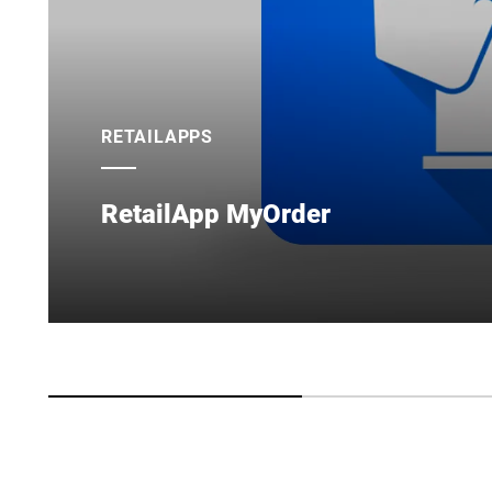
RETAILAPPS
RetailApp MyOrder
Reduza o tempo e as filas de espera no balcão de 
operacional e de compra para seus funcionários e 