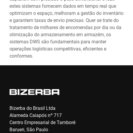
estes sistemas fornecem dados em tempo real que
optimizam o espaço, melhoram a gestão do inventário
e garantem taxas de envio precisas. Quer se trate do
tratamento de milhares de encomendas por dia ou da
otimização do armazenamento em armazém, os
sistemas DWS são fundamentais para manter
operações logísticas competitivas, eficientes e
conformes.
Bizerba do Brasil Ltda
Alameda Caiapós nº 717
Centro Empresarial de Tamboré
Barueri, São Paulo