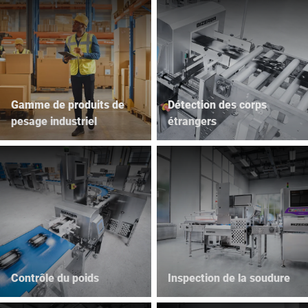
Gamme de produits de
Détection des corps
pesage industriel
étrangers
Contrôle du poids
Inspection de la soudure