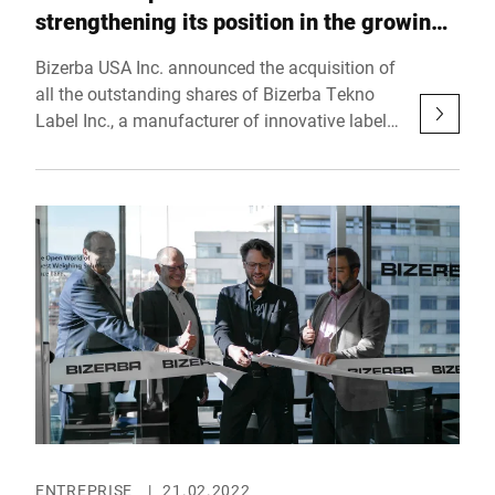
strengthening its position in the growing
market for labels
Bizerba USA Inc. announced the acquisition of
all the outstanding shares of Bizerba Tekno
Label Inc., a manufacturer of innovative labels
and coating equipment. The 100% acquisition
was completed on October 31, 2022 making
Bizerba Tekno Label Inc. a full subsidiary of
the Bizerba Group. With the full integration of
the existing team into its global network,
Bizerba strengthens synergies, accelerates
growth possibilities and boosts productivity to
increase customer satisfaction.
ENTREPRISE
|
21.02.2022