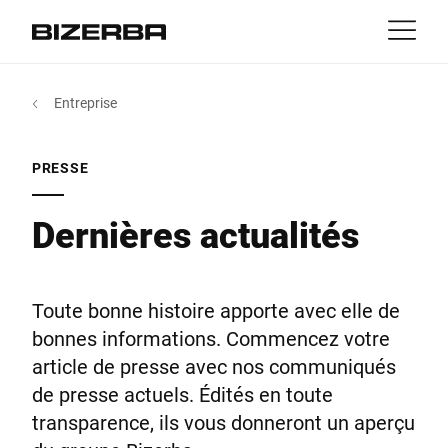
Contact
retour
Entreprise
MyBizerba
Produits & solutions
L'Europe
Emplois
PRESSE
EN
|
FR
ca
Amérique
Activités
Dernières actualités
Asie
Expérience
Toute bonne histoire apporte avec elle de
Australie
bonnes informations. Commencez votre
Services et support
article de presse avec nos communiqués
de presse actuels. Édités en toute
Afrique
transparence, ils vous donneront un aperçu
Entreprise