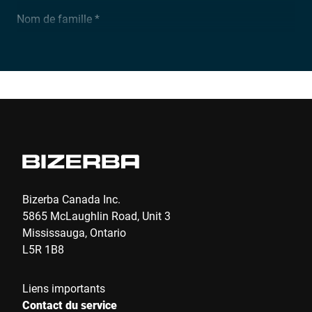
Nom de famille *
Entreprise *
E-Mail *
Téléphone *
Bizerba Canada Inc.
5865 McLaughlin Road, Unit 3
Mississauga, Ontario
Rue *
L5R 1B8
Liens importants
Code postal *
Contact du service