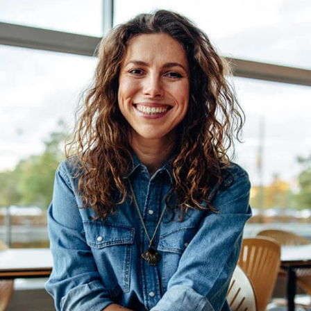
utilisés ensemble ou
individuellement :
AllergenManager et
IngredientFinder.