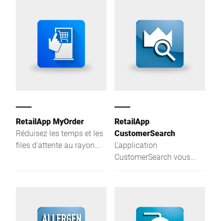
Le pilote de
en fonction des besoins
communication intégré
de chaque rayon. A
assure leur transmission
chacun son application
parfaite indépendamment
en fonction des objectifs
de l'appareil et de la
visés : Digitalisation des
version. Flexible, robuste
rayons frais, gains de
et unique dans le
temps, lutte contre le
domaine de l'intégration.
gaspillage alimentaire,
mise en place d’une
solution omnicanale.
RetailApp MyOrder
RetailApp
Réduisez les temps et les
CustomerSearch
files d'attente au rayon
L'application
frais et créez une
CustomerSearch vous
meilleure expérience
permet de retrouver plus
d'achat et d'utilisation
facilement les
pour vos employés et vos
informations clients
clients.
enregistrées sur votre
balance, grâce à des