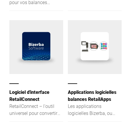
pour vos balances
adressage des réseaux
Bizerba
d'appareils ou bien
d'appareils individuels -
évolutif, flexible, clair.
Logiciel d'interface
Applications logicielles
RetailConnect
balances RetailApps
RetailConnect – l'outil
Les applications
universel pour convertir
logicielles Bizerba, ou
les données à partir de
RetailApps, permettent de
n'importe quelle source.
personnaliser la balance