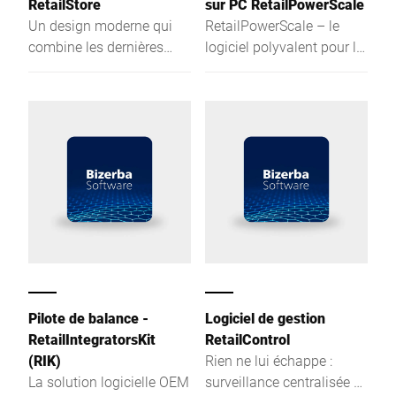
RetailStore
sur PC RetailPowerScale
Un design moderne qui
RetailPowerScale – le
combine les dernières
logiciel polyvalent pour la
technologies aux gestes
balance, qui relève tous
tactiles intuitifs. Voici ce
les défis : vendre,
qui caractérise le logiciel
encaisser, étiqueter,
flexible d'utilisation
conseiller, promouvoir et
RetailStore.
peser. Standardisée,
ouverte et évolutive.
Pilote de balance -
Logiciel de gestion
RetailIntegratorsKit
RetailControl
(RIK)
Rien ne lui échappe :
La solution logicielle OEM
surveillance centralisée et