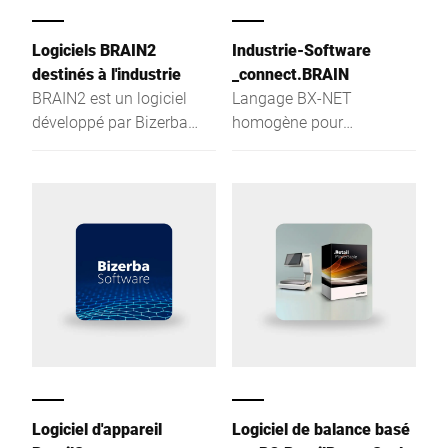
Logiciels BRAIN2
Industrie-Software
destinés à l'industrie
_connect.BRAIN
BRAIN2 est un logiciel
Langage BX-NET
développé par Bizerba
homogène pour
pour interagir avec vos
communiquer avec les
appareils Bizerba dans le
appareils Bizerba
but de suivre, d’améliorer
et de sécuriser votre
production.
Logiciel d'appareil
Logiciel de balance basé