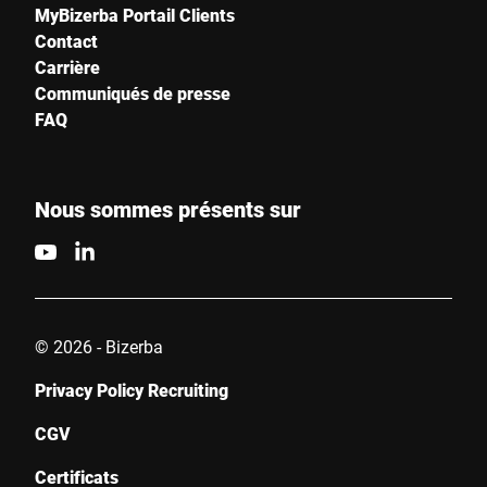
MyBizerba Portail Clients
Contact
Carrière
Ville *
Communiqués de presse
FAQ
Pays *
Nous sommes présents sur
Votre demande *
© 2026 - Bizerba
Privacy Policy Recruiting
Je confirme par la présente que j'accepte l'utilisation de mes
CGV
données pour traiter cette demande De plus amples informations
peuvent être trouvées dans le
Déclaration de protection des
Certificats