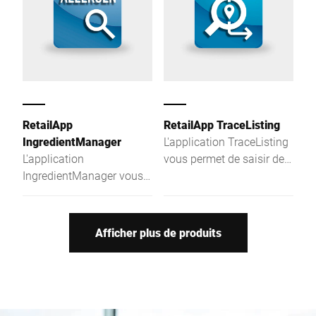
possibilités avancées de
recherche.
RetailApp
RetailApp TraceListing
IngredientManager
L'application TraceListing
L'application
vous permet de saisir des
IngredientManager vous
données de traçabilité
aide à identifier et afficher
pour un étiquetage
rapidement et simplement
facilité.
les composants
Afficher plus de produits
allergènes dans vos listes
d'ingrédients.
IngredientManager est
composée de deux
modules qui peuvent être