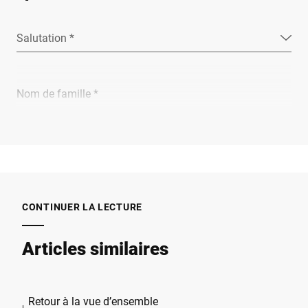
Salutation *
Nom de famille *
Entreprise *
E-Mail *
CONTINUER LA LECTURE
Articles similaires
Téléphone *
Retour à la vue d’ensemble