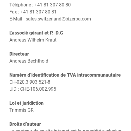
Site Web mondial
Téléphone : +41 81 307 80 80
Fax : +41 81 307 80 81
E-Mail :
sales.switzerland@bizerba.com
L'associé gérant et P.-D.G
Andreas Wilhelm Kraut
Directeur
Andreas Bechthold
Numéro d’identification de TVA intracommunautaire
CH-020.3.903.521-8
UID : CHE-106.002.995
Loi et juridiction
Trimmis GR
Droits d’auteur
Le contenu de ce site internet est la propriété exclusive