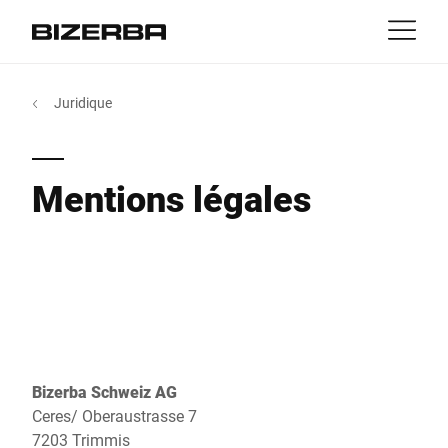
Contact
retour
Juridique
MyBizerba
Produits & solutions
L'Europe
Jobs
Mentions légales
DE
|
IT
|
FR
ch
Amérique
Activités
Asie
Expérience
Australie
Services et support
Bizerba Schweiz AG
Afrique
Ceres/ Oberaustrasse 7
Entreprise
7203 Trimmis