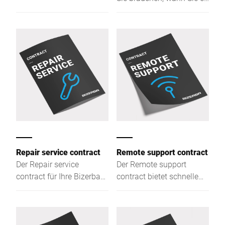
brauchen: Die flexiblen
Bizerba Verträge bieten
Ihnen vielfältige
Leistungen,
maßgeschneidert für Ihre
individuellen
Anforderungen und mit
planbaren Kosten.
Repair service contract
Remote support contract
Der Repair service
Der Remote support
contract für Ihre Bizerba
contract bietet schnelle
Hardware sichert deren
und günstige
hohe Verfügbarkeit zu
Fehlerbehebung direkt per
planbaren Kosten.
Fernzugriff und Telefon.