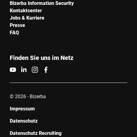
Bizerba Information Security
Kontaktcenter
Stadt *
Jobs & Karriere
Presse
Land *
FAQ
Finden Sie uns im Netz
Ihre Nachricht an uns *
© 2026 - Bizerba
Impressum
Hiermit bestätige ich, dass ich mit der Nutzung meiner Daten zur
Bearbeitung dieser Anfrage einverstanden bin. Weitere
Datenschutz
Informationen finden Sie in den
Datenschutzerklärung
. *
Datenschutz Recruiting