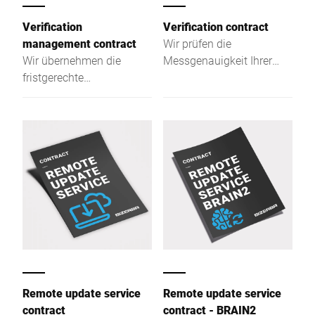
Verification
Verification contract
management contract
Wir prüfen die
Wir übernehmen die
Messgenauigkeit Ihrer
fristgerechte
Waagen, übernehmen die
Eichanmeldung,
Eichanmeldung, begleiten
Dokumentenmanagement
den Eichprozess und
und sind Ansprechpartner
sichern die Einhaltung
für die Eichbehörde.
aller Vorgaben.
Remote update service
Remote update service
contract
contract - BRAIN2