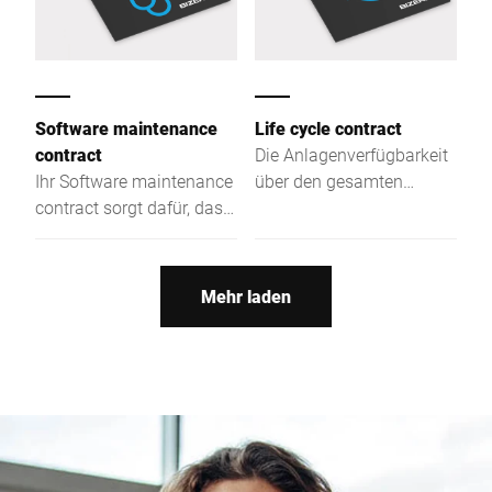
Software maintenance
Life cycle contract
contract
Die Anlagenverfügbarkeit
Ihr Software maintenance
über den gesamten
contract sorgt dafür, dass
Lebenszyklus steht im
Ihre Bizerba Software up
Fokus und ermöglicht ein
to date, sicher und immer
individuelles
verfügbar ist.
Leistungspaket mit festen
Mehr laden
Monatsraten.