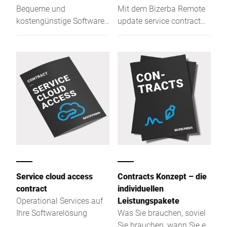
Bequeme und
Mit dem Bizerba Remote
kostengünstige Software
update service contract
Updates ohne Vor-Ort-
halten Sie Ihre BRAIN2
Präsenz
Softwareumgebung
immer aktuell und sicher.
Service cloud access
Contracts Konzept – die
contract
individuellen
Operational Services auf
Leistungspakete
Ihre Softwarelösung
Was Sie brauchen, soviel
Sie brauchen, wann Sie es