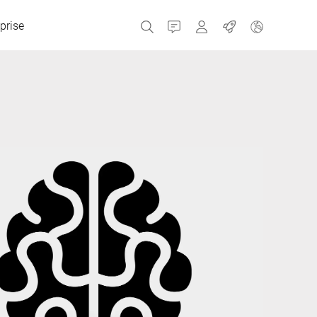
prise
Contact
MyBizerba
Emplois
République tchèque
Grèce
Pays-Bas
Russie
Espagne