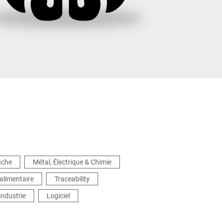
Ukraine
uche
Métal, Électrique & Chimie
alimentaire
Traceability
'industrie
Logiciel