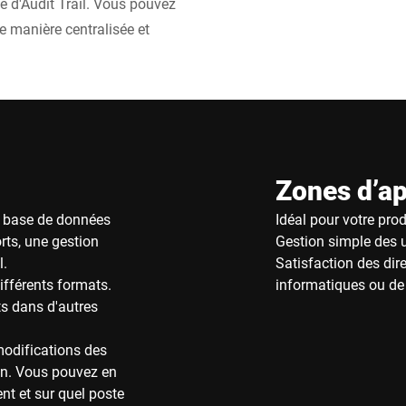
me d'Audit Trail. Vous pouvez
e manière centralisée et
Zones d’ap
e base de données
Idéal pour votre pro
rts, une gestion
Gestion simple des u
l.
Satisfaction des dir
ifférents formats.
informatiques ou de
ts dans d'autres
modifications des
on. Vous pouvez en
nt et sur quel poste