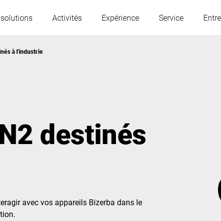
 solutions
Activités
Expérience
Service
Entre
nés à l'industrie
L'Autriche
Belgique
France
Allemagne
IN2 destinés
Hongrie
Italie
Pologne
Portugal
teragir avec vos appareils Bizerba dans le
Serbie
Slovaquie
tion.