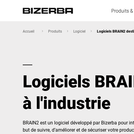
Produits &
Accueil
Produits
Logiciel
Logiciels BRAIN2 desti
L'Europe
Logiciels BRA
Amérique
à l'industrie
Asie
Australie
BRAIN2 est un logiciel développé par Bizerba pour in
but de suivre, d’améliorer et de sécuriser votre produc