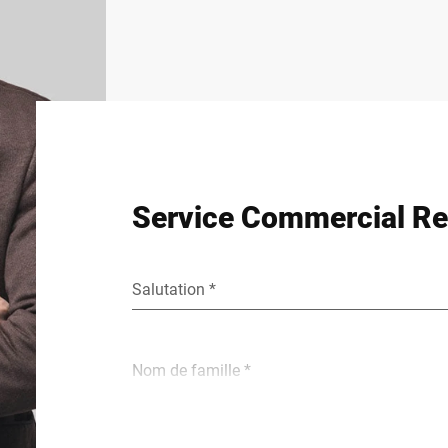
Service Commercial Ret
Salutation *
Nom de famille *