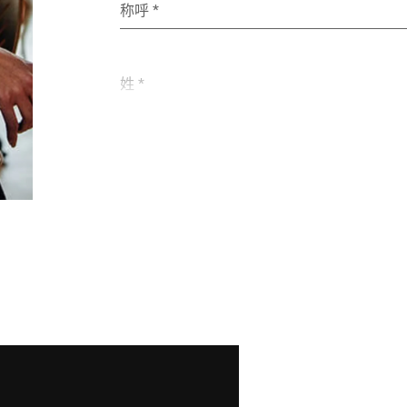
称呼 *
姓 *
电子邮件 *
街道 *
邮政编码 *
国家 *