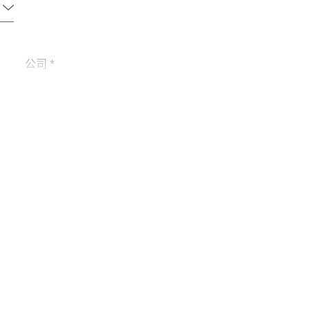
公司 *
电话 *
城市 *