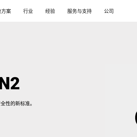
决方案
行业
经验
服务与支持
公司
奥地利
比利时
法国
德国
N2
匈牙利
意大利
安全性的新标准。
波兰
葡萄牙
塞尔维亚
斯洛伐克