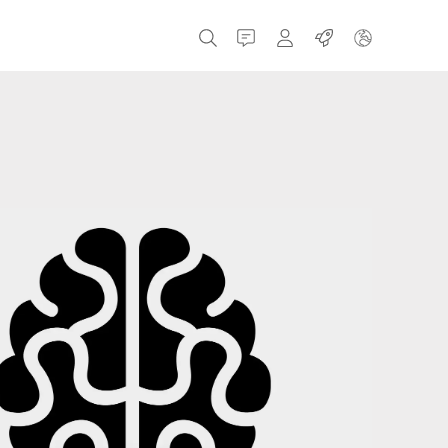
接触
MyBizerba
职业
捷克共和国
希腊
荷兰
俄罗斯
西班牙