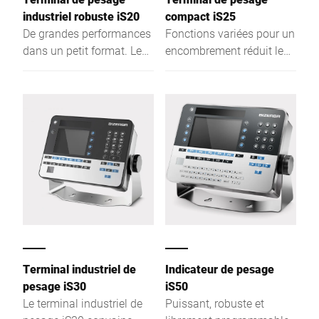
industriel robuste iS20
compact iS25
De grandes performances
Fonctions variées pour un
dans un petit format. Le
encombrement réduit le
robuste terminal de
transfert rapide des
pesage compact iS20
données et le maniement
marque des points dans
efficace assurent des
divers processus
processus parfaits. En
commerciaux : contrôle,
voilà un exemple : le
préparation des
contrôle visuel de
commandes, emballage,
tolérance avec la fonction
livraison, documentation
de signalisation par DEL -
et inventaire. Il est facile à
un des nombreux atouts
utiliser et sa conception
de ce terminal iS25 facile
est en acier inoxydable.
à intégrer.
Terminal industriel de
Indicateur de pesage
pesage iS30
iS50
Le terminal industriel de
Puissant, robuste et