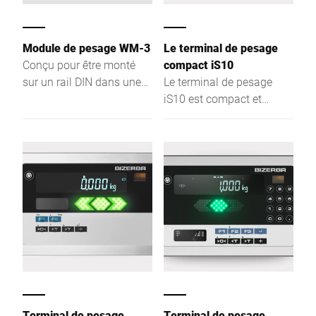
Module de pesage WM-3
Le terminal de pesage
Conçu pour être monté
compact iS10
sur un rail DIN dans une
Le terminal de pesage
armoire de commande
iS10 est compact et
robuste. Il se démarque
dans de nombreux
domaines d'activités tels
que la vérification, la
préparation de
commandes, l'emballage,
l'expédition,
l'enregistrement ou
l'inventaire. Il est facile à
utiliser et fabriqué en
acier inoxydable.
Terminal de pesage
Terminal de pesage