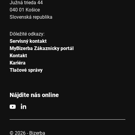
Južná trieda 44
040 01 Košice
Ulica *
Slovenská republika
Dôležité odkazy:
Poštové smerovacie číslo *
Servisný kontakt
MyBizerba Zákaznícky portál
Kontakt
Štáť *
Kariéra
Tlačové správy
E-mail *
Nájdite nás online
Telefon
© 2026 - Bizerba