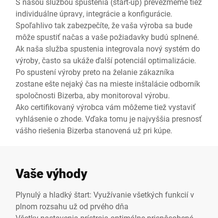
S našou službou spustenia (start-up) prevezmeme tiež
individuálne úpravy, integrácie a konfigurácie.
Spoľahlivo tak zabezpečíte, že vaša výroba sa bude
môže spustiť načas a vaše požiadavky budú splnené.
Ak naša služba spustenia integrovala nový systém do
výroby, často sa ukáže ďalší potenciál optimalizácie.
Po spustení výroby preto na želanie zákazníka
zostane ešte nejaký čas na mieste inštalácie odborník
spoločnosti Bizerba, aby monitoroval výrobu.
Ako certifikovaný výrobca vám môžeme tiež vystaviť
vyhlásenie o zhode. Vďaka tomu je najvyššia presnosť
vášho riešenia Bizerba stanovená už pri kúpe.
Vaše výhody
Plynulý a hladký štart: Využívanie všetkých funkcií v
plnom rozsahu už od prvého dňa
Všetky nastavenia prístroja optimálne prispôsobené