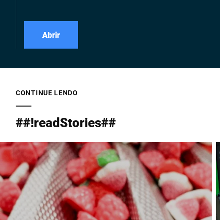
Abrir
CONTINUE LENDO
##!readStories##