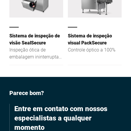
Sistema de inspeção de
Sistema de inspeção
visão SealSecure
visual PackSecure
Inspeção ótica de
Controle óptico a 100%
embalagem ininterrupta
para uma fácil integração
no final da linha de
embalamento
Parece bom?
Entre em contato com nossos
especialistas a qualquer
momento