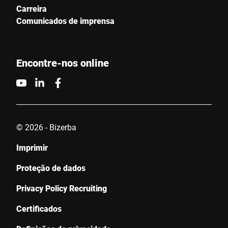
Carreira
Cidade *
Comunicados de imprensa
País *
Encontre-nos online
Sua mensagem para nós *
© 2026 - Bizerba
Imprimir
Proteção de dados
Confirmo que concordo com o uso dos meus dados para
processar essa solicitação Informações adicionais podem ser
Privacy Policy Recruiting
encontradas no
Declaração de proteção de dados
*
Certificados