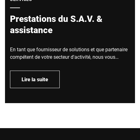
Prestations du S.A.V. &
assistance
En tant que fournisseur de solutions et que partenaire
compétent de votre secteur d'activité, nous vous
proposons des prestations variées et individuelles à
propos du S.A.V. et de l'assistance. Grâce à celles-ci,
vous profitez au maximum de vos investissements.
Lire la suite
Comme nous proposons à la fois du matériel, des
logiciels, des prestations du S.A.V. et une assistance,
vous avez un seul interlocuteur et vous pouvez
compter à tout moment sur l'aide rapide et efficace
dont vous avez besoin.