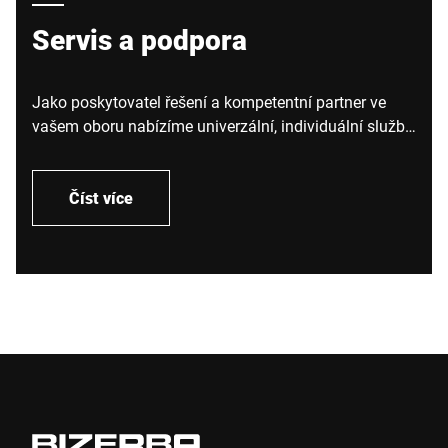
Servis a podpora
Jako poskytovatel řešení a kompetentní partner ve
vašem oboru nabízíme univerzální, individuální služby,
týkající se servisu a podpory. Pomocí nich dostanete
optimum ze své investice. Protože hardware, software,
servis a podporu nabízíme z jednoho místa, máte
Číst více
pouze jednu kontaktní osobu a můžete se kdykoli
spolehnout na efektivní podporu, kterou právě
potřebujete.