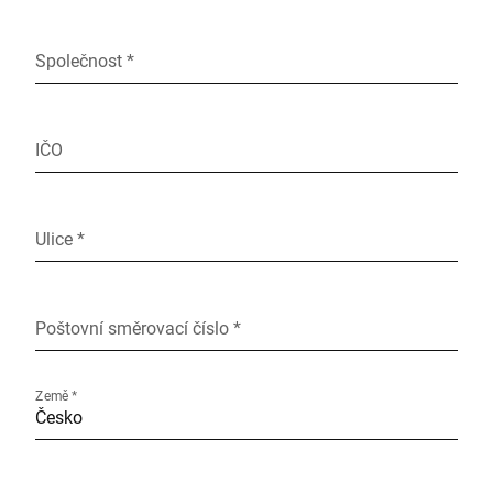
Společnost *
IČO
Ulice *
Poštovní směrovací číslo *
Země *