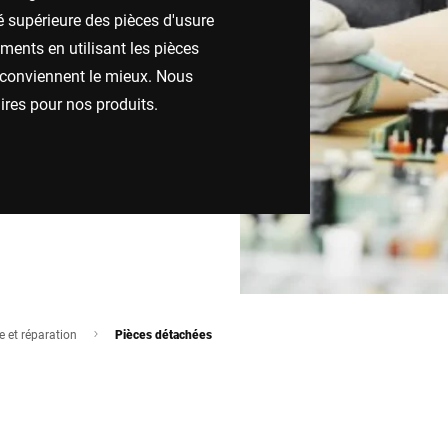
é supérieure des pièces d'usure
Espagne
Suisse
ments en utilisant les pièces
i conviennent le mieux. Nous
Ukraine
Royaume-Uni
ires pour nos produits.
 et réparation
Pièces détachées