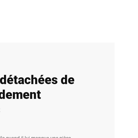
 détachées de
pidement
s
ile quand il lui manque une pièce.