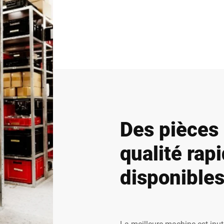
Des pièces
qualité ra
disponible
La meilleure machine est inut