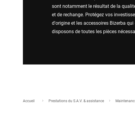
Afrique
sont notamment le résultat de la qualit
et de rechange. Protégez vos investisse
d'origine et les accessoires Bizerba qu
Site Web mondial
disposons de toutes les pièces nécessa
Accueil
Prestations du S.A.V. & assistance
Maintenance