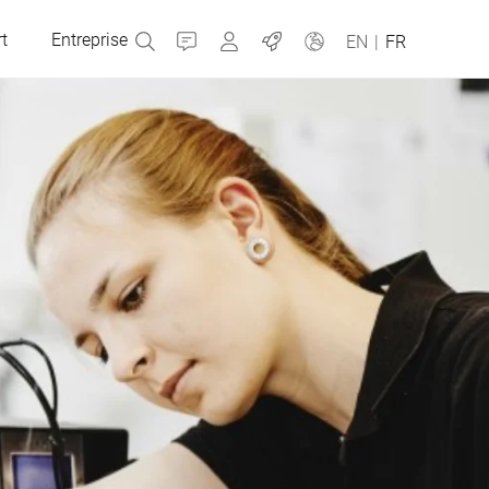
t
Entreprise
Contact
MyBizerba
Emplois
EN
|
FR
République tchèque
Grèce
Pays-Bas
Russie
Slovaquie