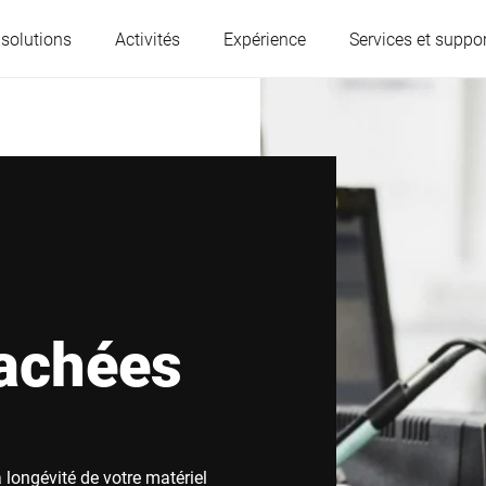
 solutions
Activités
Expérience
Services et suppor
L'Autriche
Belgique
France
Allemagne
Hongrie
Italie
tachées
Pologne
Portugal
Serbie
Serbia
a longévité de votre matériel