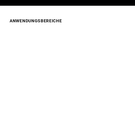
ANWENDUNGSBEREICHE
Worauf liegt Ihr Fokus?
Der perfekte Schnitt für
Rundum positive
perfekte Lebensmittel
Einkaufserlebnisse