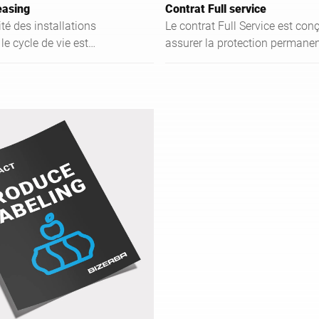
easing
Contrat Full service
ité des installations
Le contrat Full Service est con
le cycle de vie est
assurer la protection permane
t permet une offre
vos appareils à un coût annuel
e de prestations avec des
prévisible.
ensuels fixes.