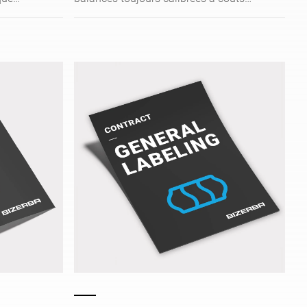
ppareils
fixes.