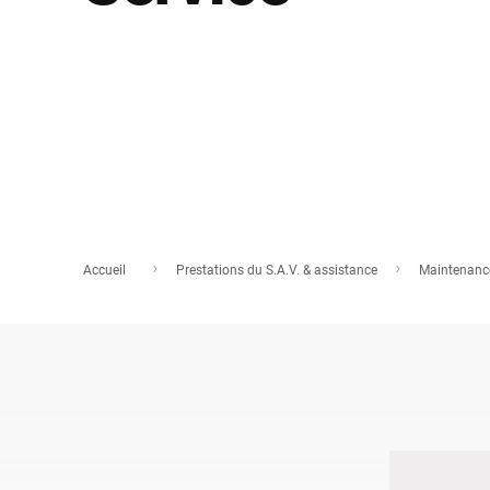
Afrique
Site Web mondial
Accueil
Prestations du S.A.V. & assistance
Maintenance