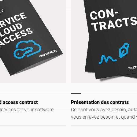
d access contract
Présentation des contrats
ervices for your software
Ce dont vous avez besoin, aut
vous en avez besoin et quand 
avez besoin : les contrats flexi
Bizerba vous offrent des prest