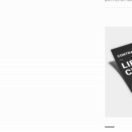
économique p
en main à di