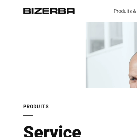
Produits &
L'Europe
Amérique
Asie
PRODUITS
Australie
Service