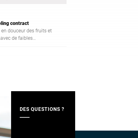
ling contract
en douceur des fruits et
avec de faibles
nts préalables.
DES QUESTIONS ?