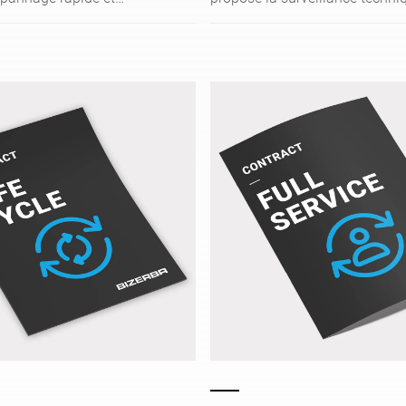
ar téléphone via la prise
régulière de vos systèmes et a
stance.
par le Service Bizerba.