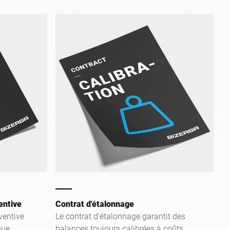
iduelles
entive
Contrat d'étalonnage
ventive
Le contrat d'étalonnage garantit des
que
balances toujours calibrées à coûts