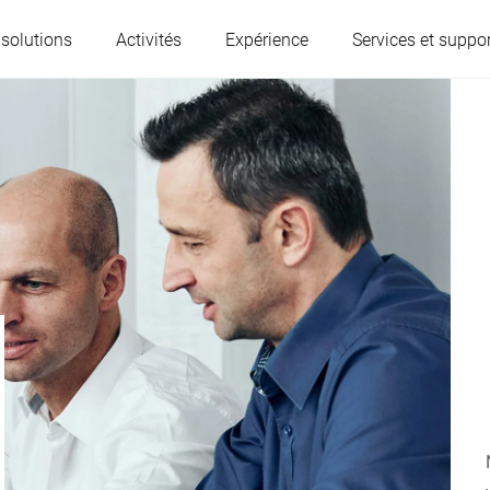
 solutions
Activités
Expérience
Services et suppor
L'Autriche
Belgique
France
Allemagne
Hongrie
Italie
Pologne
Portugal
Serbie
Serbia