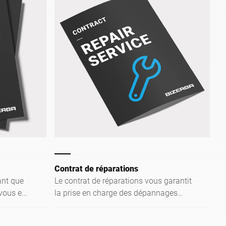
Contrat de réparations
ant que
Le contrat de réparations vous garantit
vous en
la prise en charge des dépannages
bles de
avec un coût annuel prévisible.
ations