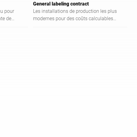
General labeling contract
çu pour
Les installations de production les plus
nte de
modernes pour des coûts calculables
de manière fixe, sans investissement
pris en compte dans le bilan ; la clé de
calcul étant le nombre d'étiquettes
utilisées.