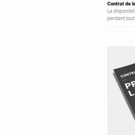
Contrat de l
La disponibil
pendant tout 
primordiale e
personnalisé
versements m