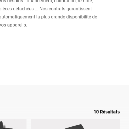
vos besoins : financement, calibration, remote,
pièces détachées ... Nos contrats garantissent
Turquie
automatiquement la plus grande disponibilité de
vos appareils.
10 Résultats