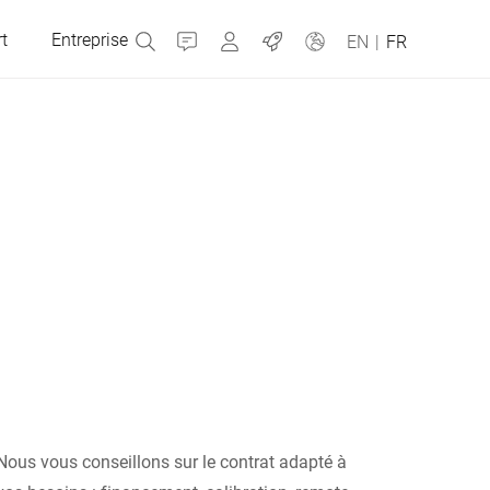
t
Entreprise
Contact
MyBizerba
Emplois
EN
|
FR
République tchèque
Grèce
Pays-Bas
Russie
Nous vous conseillons sur le contrat adapté à
Slovaquie