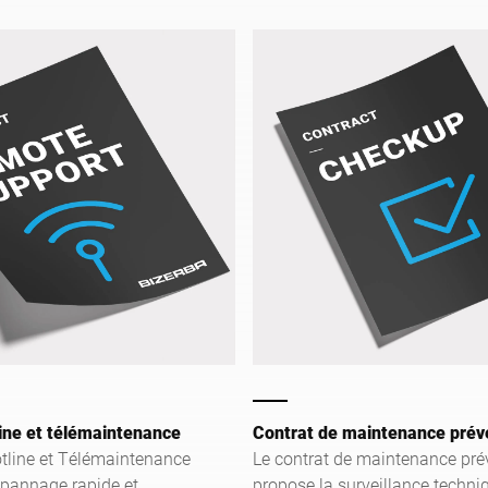
variées, faites sur mesure pour
répondre à vos exigences indiv
et planifier vos coûts.
ine et télémaintenance
Contrat de maintenance prév
otline et Télémaintenance
Le contrat de maintenance pré
pannage rapide et
propose la surveillance techni