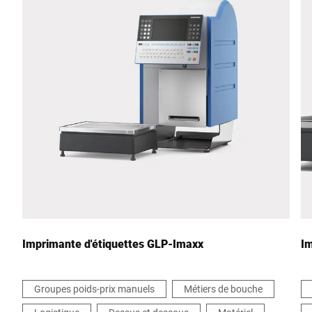
Code postal *
Ville *
Pays *
Votre demande *
Imprimante d'étiquettes GLP-Imaxx
Im
Groupes poids-prix manuels
Métiers de bouche