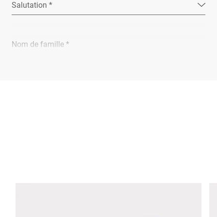
Salutation *
Nom de famille *
Entreprise *
E-Mail *
Téléphone *
Rue *