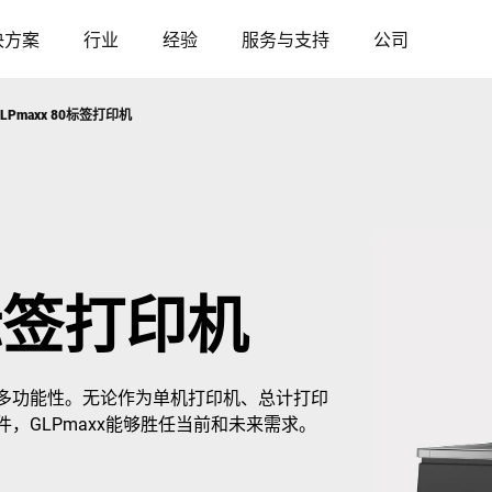
决方案
行业
经验
服务与支持
公司
GLPmaxx 80标签打印机
奥地利
比利时
法国
德国
0标签打印机
匈牙利
意大利
更多功能性。无论作为单机打印机、总计打印
波兰
葡萄牙
硬件，GLPmaxx能够胜任当前和未来需求。
塞尔维亚
斯洛伐克