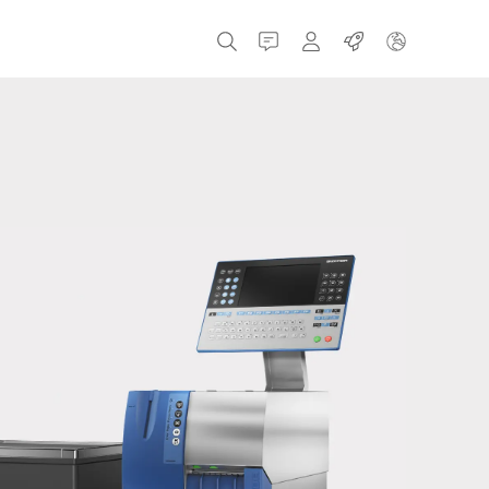
接触
MyBizerba
职业
捷克共和国
希腊
荷兰
俄罗斯
西班牙