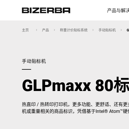
产品与解
主页
产品
称重计价贴标系统
手动贴标机
欧洲
手动贴标机
美国
GLPmaxx 8
亚洲
热直印 / 热转印打印机，更多功能、更舒适、还有
机或重量相关的商品标识，凭借基于Intel® Atom™
澳大利亚