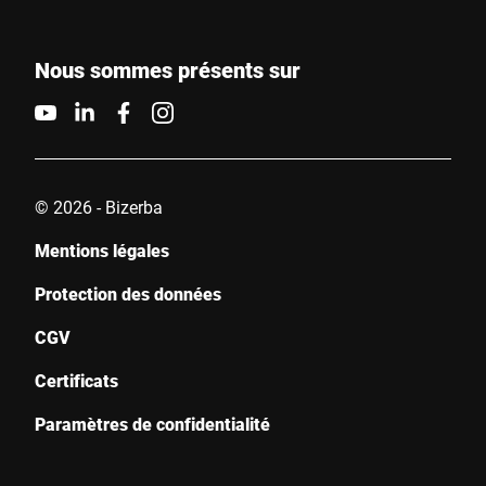
Pays *
Nous sommes présents sur
Votre demande *
© 2026 - Bizerba
Mentions légales
Protection des données
CGV
Je confirme par la présente que j'accepte l'utilisation de mes
données pour traiter cette demande . De plus amples
Certificats
informations peuvent être trouvées dans le
Déclaration de
protection des données
*
Paramètres de confidentialité
Anti-Robot Verification