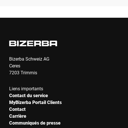
Entreprise *
E-Mail *
Téléphone *
Bizerba Schweiz AG
Ceres
7203 Trimmis
Rue *
Liens importants
Contact du service
Code postal *
MyBizerba Portail Clients
Contact
Carrière
Communiqués de presse
Ville *