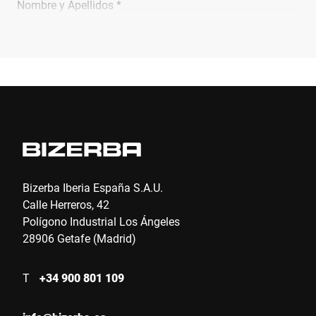
Nombre y Apellidos *
Empresa *
Email *
Teléfono *
Bizerba Iberia España S.A.U.
Calle Herreros, 42
Polígono Industrial Los Ángeles
Calle *
28906 Getafe (Madrid)
T
+34 900 801 109
Código postal *