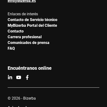
info@bizerba.es
Ciudad *
Enlaces de interés
Contacto de Servicio técnico
MyBizerba Portal del Cliente
País *
Contacto
Carrera profesional
Comunicados de prensa
FAQ
Escríbenos tu mensaje *
Encuéntranos online
Por la presente confirmo que acepto el uso de mis datos para
procesar esta solicitud Se puede encontrar más información en
© 2026 - Bizerba
Declaración de protección de datos
*