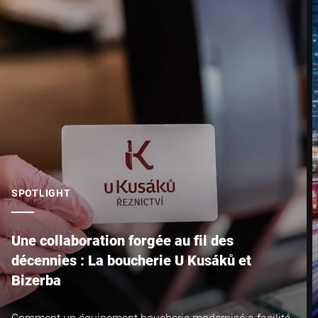
Code postal *
Ville *
Pays *
SPOTLIGHT
Votre demande *
Une collaboration forgée au fil des
décennies : La boucherie U Kusáků et
Bizerba
Comment un équipement boucherie modernisé a facilité