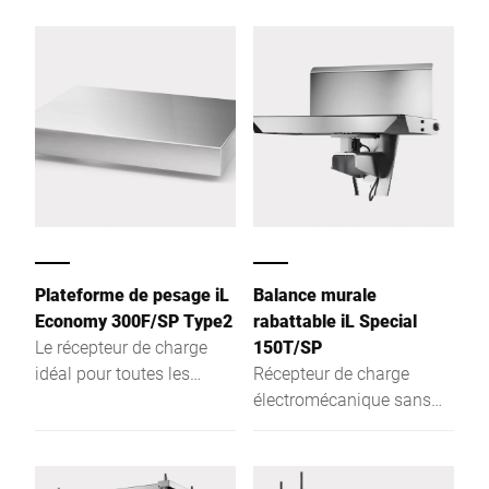
antibactérienne et
l’hygiène. Elle répond aux
nettoyage simple.
normes les plus élevées
en matière d’hygiène et de
sécurité de la EHEDG. Le
récepteur de charge peut
être nettoyé facilement et
efficacement. Cette
bascule est parfaitement
adaptée pour l'industrie
agroalimentaire ou
pharmaceutique.
Plateforme de pesage iL
Balance murale
Economy 300F/SP Type2
rabattable iL Special
Le récepteur de charge
150T/SP
idéal pour toutes les
Récepteur de charge
applications. Grâce à sa
électromécanique sans
conception simple et
mécanisme à levier,
robuste, cette plateforme
entièrement en acier
de pesage autonome
inoxydable pour un