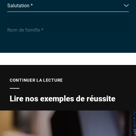
Salutation *
Nom de famille *
Entreprise *
E-Mail *
CONTINUER LA LECTURE
Lire nos exemples de réussite
Téléphone *
Rue *