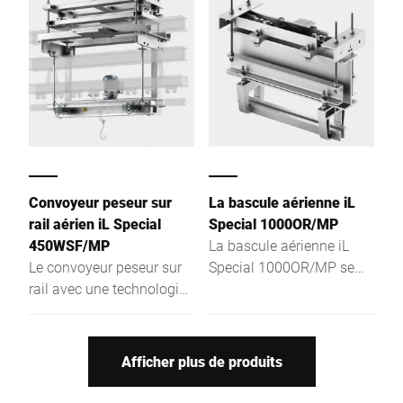
s'adapte à tous types
montage au mur
d'applications, qu'elle soit
intégrée dans un meuble,
dans un système ou
utilisée pour des
applications de pesage
mobile.
Convoyeur peseur sur
La bascule aérienne iL
rail aérien iL Special
Special 1000OR/MP
450WSF/MP
La bascule aérienne iL
Le convoyeur peseur sur
Special 1000OR/MP se
rail avec une technologie
caractérise par sa
de pesage dynamique
structure solide et facile à
pour commander
entretenir. Elle est conçue
parfaitement les
pour une installation sur
Afficher plus de produits
processus
tous les réseaux aériens
courants.