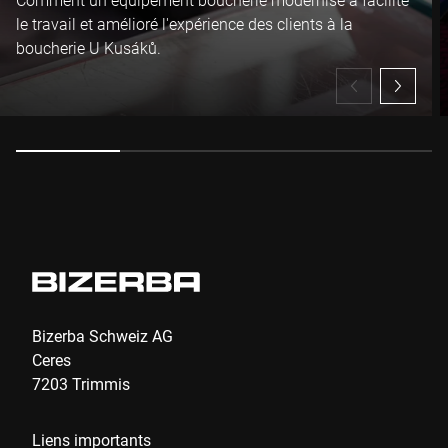
Je confirme par la présente que j'accepte l'utilisation de mes
le travail et amélioré l'expérience des clients à la
données pour traiter cette demande . De plus amples
boucherie U Kusáků.
informations peuvent être trouvées dans le
Déclaration de
protection des données
*
Anti-Robot Verification
Click to start verification
Friendly
Captcha ⇗
Envoyer
Bizerba Schweiz AG
Ceres
7203 Trimmis
Liens importants