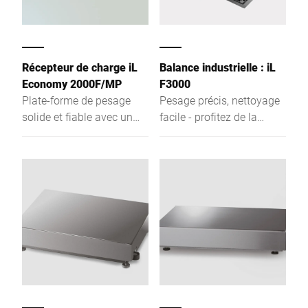
Récepteur de charge iL
Balance industrielle : iL
Economy 2000F/MP
F3000
Plate-forme de pesage
Pesage précis, nettoyage
solide et fiable avec un
facile - profitez de la
pont faisant seulement 78
nouvelle génération de
mm de haut
récepteurs de charge iL
F3000 Bizerba. Avec son
design ouvert, la série de
construction iL F3000 se
révèle être extrêmement
robuste, tout en
garantissant une bonne
accessibilité. Grâce à leur
conception facile à
nettoyer et aux plaques