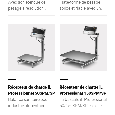
Avec son étendue de
Plate-forme de pesage
pesage à résolution
solide et fiable avec un
élevée et sa faible
pont faisant seulement 81
hauteur, le récepteur de
mm de haut
charge indépendant peut
être utilisé comme
instrument de pesage à
un, deux ou plusieurs
échelons.
Récepteur de charge iL
Récepteur de charge iL
Professionnel 50SPM/SP
Professional 150SPM/SP
Balance sanitaire pour
La bascule iL Professional
industrie alimentaire -
50/150SPM/SP est une
conception
solution axée sur