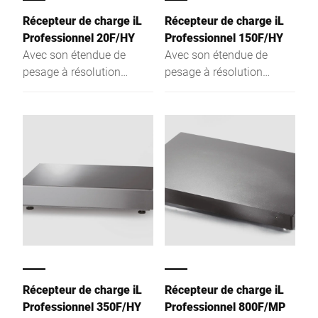
de pont articulées en
Récepteur de charge iL
Récepteur de charge iL
option, vous pouvez
Professionnel 20F/HY
Professionnel 150F/HY
utiliser également les
Avec son étendue de
Avec son étendue de
récepteurs de charge
pesage à résolution
pesage à résolution
dans un environnement
élevée et sa faible
élevée et sa faible
ayant des exigences
hauteur, le récepteur de
hauteur, le récepteur de
élevées en matière
charge indépendant peut
charge indépendant peut
d'hygiène.
être utilisé comme
être utilisé comme
instrument de pesage à
instrument de pesage à
un, deux ou plusieurs
un, deux ou plusieurs
échelons.
échelons.
Récepteur de charge iL
Récepteur de charge iL
Professionnel 350F/HY
Professionnel 800F/MP