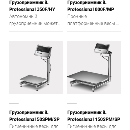
Грузоприемник iL
Грузоприемник iL
Professional 350F/HY
Professional 800F/MP
Автономный
Прочные
грузоприемник может
платформенные весы с
выполнять функцию
надежным
одно-, двух- и
функционалом,
трехдискретных весов,
монтажная высота
благодаря высокому
весового моста всего
разрешению
81 мм
диапазонов
взвешивания и низкой
конструкции.
Грузоприемник iL
Грузоприемник iL
Professional 50SPM/SP
Professional 150SPM/SP
Гигиеничные весы для
Гигиеничные весы для