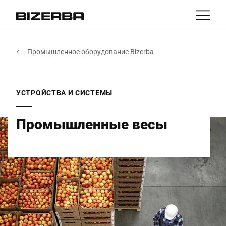
Контакт
назад
Промышленное оборудование Bizerba
MyBizerba
Продукты и решения
Европа
Работа
УСТРОЙСТВА И СИСТЕМЫ
ru
Америка
Отрасли
Промышленные весы
Азия
Опыт
Австралия
Услуги
Африка
Компания