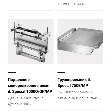
нержавеющей стали,
транспортер с
для крепления к стене
датчиками для
динамического
взвешивания,
созданный для
безупречного
управления
производственными
процессами
Подвесные
Грузоприемник iL
монорельсовые весы
Special 750E/MP
iL Special 1000O/OR/MP
Напольные весы с
Для встраивания в
въездной и выездной
ручные или
рампами, идеально
автоматические
плоская конструкция