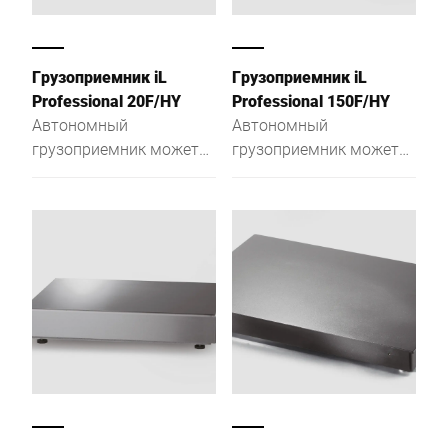
Грузоприемник iL
Грузоприемник iL
Professional 20F/HY
Professional 150F/HY
Автономный
Автономный
грузоприемник может
грузоприемник может
выполнять функцию
выполнять функцию
одно-, двух- и
одно-, двух- и
трехдискретных весов,
трехдискретных весов,
благодаря высокому
благодаря высокому
разрешению
разрешению
диапазонов
диапазонов
взвешивания и низкой
взвешивания и низкой
конструкции.
конструкции.