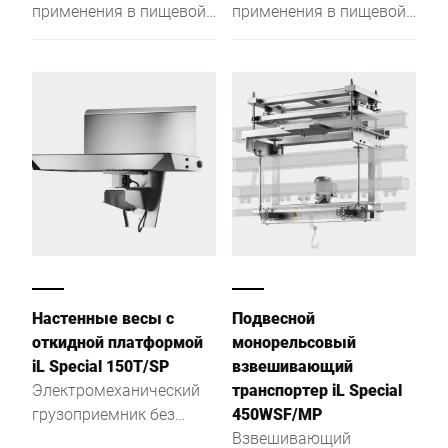
применения в пищевой
применения в пищевой
промышленности:
промышленности:
меньше шансов для
меньше шансов для
скопления бактерий,
скопления бактерий,
благодаря простой и
благодаря простой и
удобной чистке.
удобной чистке.
Настенные весы с
Подвесной
откидной платформой
монорельсовый
iL Special 150T/SP
взвешивающий
Электромеханический
транспортер iL Special
грузоприемник без
450WSF/MP
рычагов, полностью из
Взвешивающий