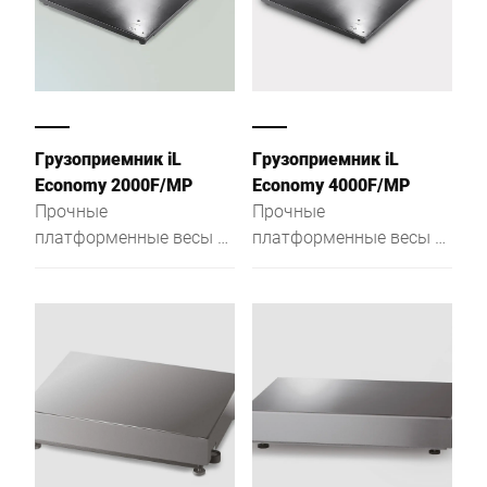
Грузоприемник iL
Грузоприемник iL
Economy 2000F/MP
Economy 4000F/MP
Прочные
Прочные
платформенные весы с
платформенные весы с
надежным
надежным
функционалом,
функционалом,
монтажная высота
монтажная высота
весового моста всего
весового моста всего
78 мм
78 мм