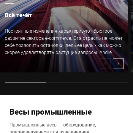
Всё течёт
Постоянные изменения характеризуют быстрое
Настоящим я подтверждаю, что согласен с использованием
развитие сектора e-commerce. Эта отрасль не может
моих данных для обработки этого запроса
себе позволить остановки, ведь её цель - как можно
Дополнительную информацию можно найти в
Объявление
о защите данных
*
скорее удовлетворять растущие запросы. André
Weibrecht знает какие вызовы стоят перед его
клиентами как с личной, так и с бизнес-перспективы.
Anti-Robot Verification
Click to start verification
Friendly
Captcha ⇗
Весы промышленные
Отправить
Промышленные весы – оборудование,
предназначенное для взвешивания