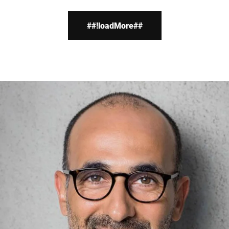
подвесные
монорельсовые
##!loadMore##
системы