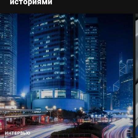
историями
Улица *
Почтовый индекс *
Город *
Страна *
Ваше сообщение для нас *
ИНТЕРВЬЮ