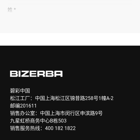
姓 *
公司 *
电子邮件 *
电话 *
碧彩中国
松江工厂：中国上海松江区锦昔路258号1幢A-2
邮编201611
街道 *
销售办公室：中国上海市闵行区申滨路9号
九星虹桥商务中心B栋503
销售服务热线：400 182 1822
邮政编码 *