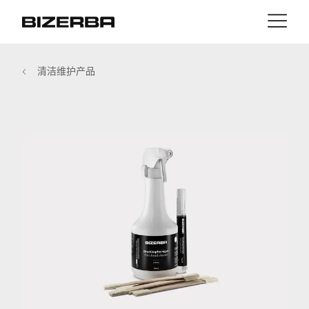
接触
返回
清洁维护产品
MyBizerba
产品与解决方案
欧洲
职业
cn
美国
行业
亚洲
经验
澳大利亚
服务与支持
非洲
公司