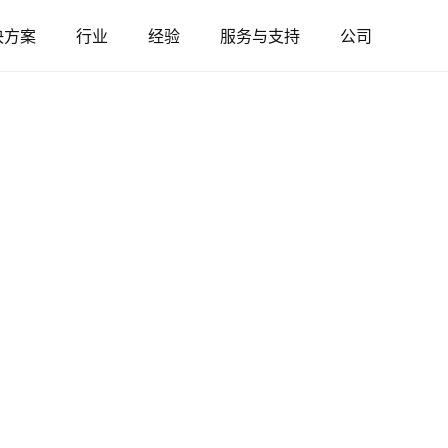
决方案
行业
经验
服务与支持
公司
奥地利
比利时
法国
德国
匈牙利
意大利
波兰
葡萄牙
塞尔维亚
斯洛伐克