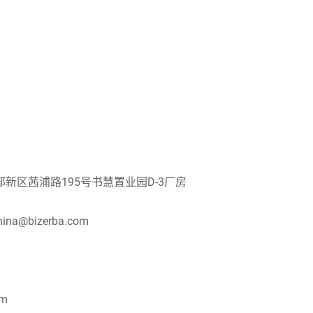
瑞士
土耳其
英国
新区茜浦路195号书慧置业园D-3厂房
hina@bizerba.com
om