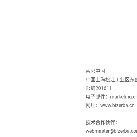
非洲
全球网站
碧彩中国
中国上海松江工业区东部
邮编201611
电子邮件：
marketing.c
网址：
www.bizerba.cn
技术合作伙伴：
webmaster@bizerba.c