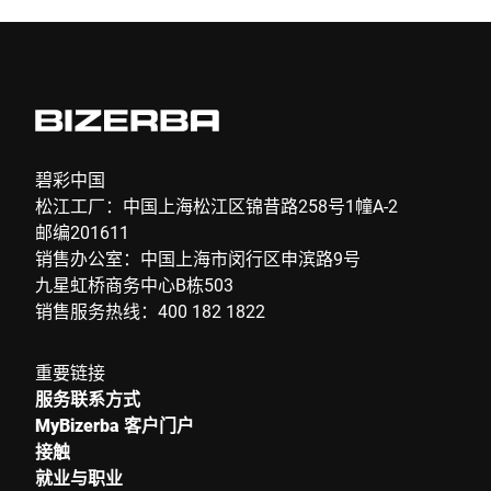
电子邮件 *
电话
碧彩中国
松江工厂：中国上海松江区锦昔路258号1幢A-2
邮编201611
序列号
销售办公室：中国上海市闵行区申滨路9号
九星虹桥商务中心B栋503
销售服务热线：400 182 1822
联系我们 *
重要链接
服务联系方式
MyBizerba 客户门户
接触
就业与职业