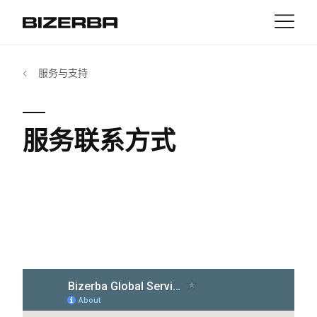
接触
返回
服务与支持
MyBizerba
产品与解决方案
欧洲
职业
服务联系方式
cn
美国
行业
亚洲
经验
澳大利亚
服务与支持
非洲
公司