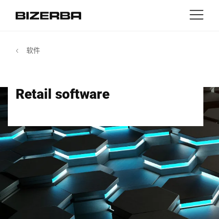
接触
返回
软件
MyBizerba
产品与解决方案
欧洲
职业
Retail software
cn
美国
行业
亚洲
经验
澳大利亚
服务与支持
非洲
公司