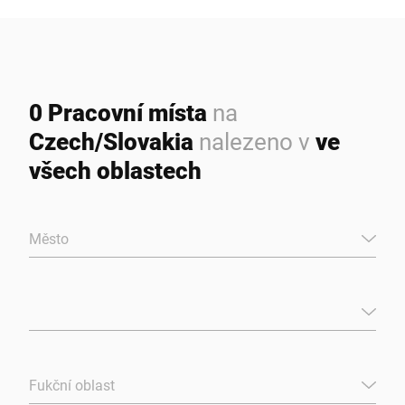
Globální web
0 Pracovní místa
na
Czech/Slovakia
nalezeno v
ve
všech oblastech
Město
Fukční oblast