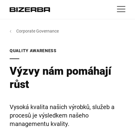
Kontakt
Zpět
Corporate Governance
MyBizerba
Produkty & řešení
Evropa
Práce
QUALITY AWARENESS
cz
Amerika
Odvětví
Výzvy nám pomáhají
růst
Asie
Reference
Austrálie
Servis
Vysoká kvalita našich výrobků, služeb a
procesů je výsledkem našeho
Afrika
managementu kvality.
Společnost