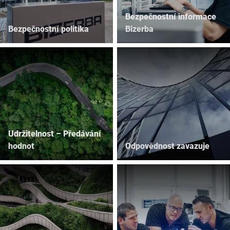
Bezpečnostní informace
Bezpečnostní politika
Bizerba
Udržitelnost – Předávání
hodnot
Odpovědnost zavazuje