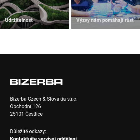
Udržitelnost
Výzvy nám pomáhají růst
Bizerba Czech & Slovakia s.r.o.
Obchodní 126
25101 Čestlice
Důležité odkazy:
Kontaktujte servisní oddělení